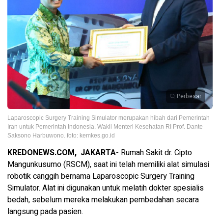
Perbesar
Laparoscopic Surgery Training Simulator merupakan hibah dari Pemerintah
Iran untuk Pemerintah Indonesia. Wakil Menteri Kesehatan RI Prof. Dante
Saksono Harbuwono. foto: kemkes.go.id
KREDONEWS.COM, JAKARTA-
Rumah Sakit dr. Cipto
Mangunkusumo (RSCM), saat ini telah memiliki alat simulasi
robotik canggih bernama Laparoscopic Surgery Training
Simulator. Alat ini digunakan untuk melatih dokter spesialis
bedah, sebelum mereka melakukan pembedahan secara
langsung pada pasien.