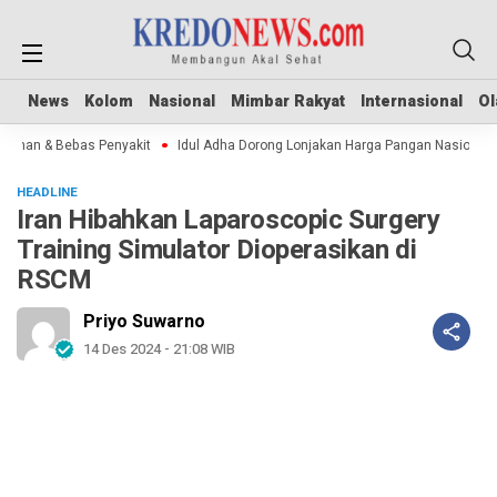
News
News
Kolom
Kolom
Nasional
Nasional
Mimbar Rakyat
Mimbar Rakyat
Internasional
Internasional
Ol
Ol
man & Bebas Penyakit
Idul Adha Dorong Lonjakan Harga Pangan Nasional
HEADLINE
Iran Hibahkan Laparoscopic Surgery
Training Simulator Dioperasikan di
RSCM
Priyo Suwarno
14 Des 2024 - 21:08 WIB