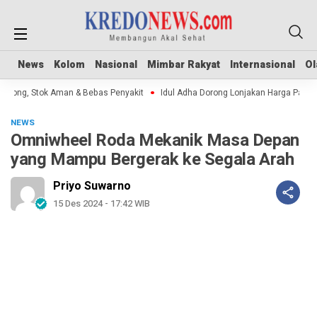
News
News
Kolom
Kolom
Nasional
Nasional
Mimbar Rakyat
Mimbar Rakyat
Internasional
Internasional
Ol
Ol
ong, Stok Aman & Bebas Penyakit
Idul Adha Dorong Lonjakan Harga Pangan 
NEWS
Omniwheel Roda Mekanik Masa Depan
yang Mampu Bergerak ke Segala Arah
Priyo Suwarno
15 Des 2024 - 17:42 WIB