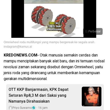
Perbesar
Omniwheel roda multifungsi yang mampu bergereak ke segala arah.
instagram@kamus.ai
KREDONEWS.COM-
Otak manusia semakin cerdas dan
mampu menciptakan banyak alat baru, dan ini temuan rodsal
revolusi zaman sekarang disebut dengan Omniwheel, yaitu
jenis roda yang dirancang untuk memberikan kemampuan
gerakan multidimensional.
OTT KKP Banjarmasin, KPK Dapat
Setoran Rp8,3 M dari Saksi yang
Namanya Dirahasiakan
Priyo Suwarno
16 jam