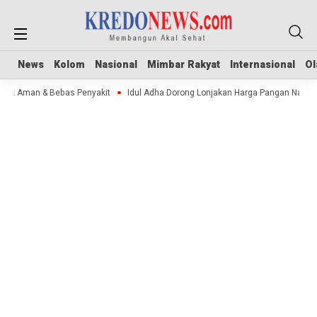
News
News
Kolom
Kolom
Nasional
Nasional
Mimbar Rakyat
Mimbar Rakyat
Internasional
Internasional
Ol
Ol
tok Aman & Bebas Penyakit
Idul Adha Dorong Lonjakan Harga Pangan Nasion