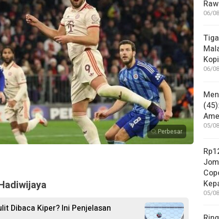
Rawa
06/08
Tiga
Mala
Kopi
06/08
Mene
(45)
Amer
05/08
Perbesar
Rp12
Jom
Copo
Hadiwijaya
Kep
05/08
it Dibaca Kiper? Ini Penjelasan
Ring