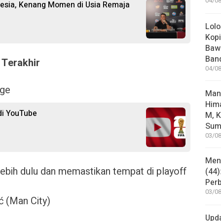
04/08
nesia, Kenang Momen di Usia Remaja
Lolo
Kopi
Bawa
Ban
 Terakhir
04/08
gge
Man
Him
 di YouTube
M, K
Sum
03/08
Mene
 lebih dulu dan memastikan tempat di playoff
(44)
Per
03/08
ć (Man City)
Upd