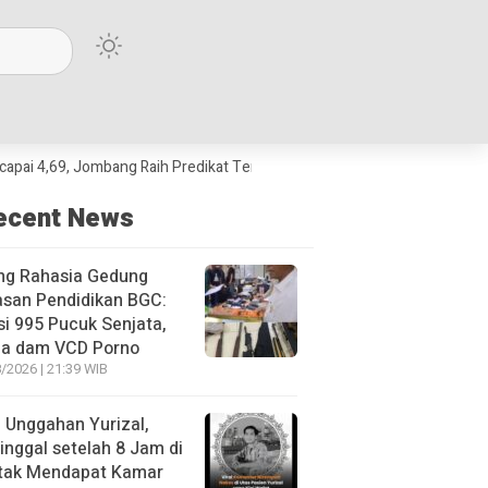
, Jombang Raih Predikat Terbaik Jawa Timur dan Peringkat III Nasional
ecent News
ng Rahasia Gedung
asan Pendidikan BGC:
si 995 Pucuk Senjata,
ja dam VCD Porno
/2026 | 21:39 WIB
l Unggahan Yurizal,
nggal setelah 8 Jam di
 tak Mendapat Kamar