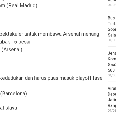
Aga
am (Real Madrid)
01/08
Bus
Terb
Sop
spektakuler untuk membawa Arsenal menang
Sel
01/08
bak 16 besar.
 (Arsenal)
Jen
Komp
GaaS
500 
01/08
kedudukan dan harus puas masuk playoff fase
Vira
 (Barcelona)
Dep
Jati
Ranj
atislava
01/08