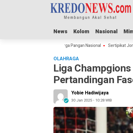
News
News
Kolom
Kolom
Nasional
Nasional
Mim
Mim
 Adha Dorong Lonjakan Harga Pangan Nasional
Sertipikat Jombang Me
OLAHRAGA
Liga Champgions 
Pertandingan Fas
Yobie Hadiwijaya
30 Jan 2025 - 10:28 WIB