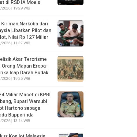
t di RSD IA Moeis
/2026 | 19:29 WIB
 Kiriman Narkoba dari
ysia Libatkan Pilot dan
lot, Nilai Rp 127 Miliar
/2026 | 11:32 WIB
lisik Akar Terorisme
: Orang Mapan Eropa-
ika Isap Darah Budak
/2026 | 19:25 WIB
4 Miliar Macet di KPRI
bang, Bupati Warsubi
t Hartono sebagai
ada Bapperinda
/2026 | 13:14 WIB
kus Kopilot Malaysia