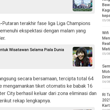
Bawa
Kag
kep
05/08
-
Putaran terakhir fase liga Liga Champions
memenuhi ekspektasi dengan malam yang
Wifi
er.
Men
Rea
Mati
ntuk Wisatawan Selama Piala Dunia
05/08
Sem
Moto
Diri
angsung secara bersamaan, tercipta total 64
04/08
ille mengamankan tiket otomatis ke babak 16
r City berhasil keluar dari zona eliminasi dan
RI T
erikut rekap lengkapnya.
202
Kart