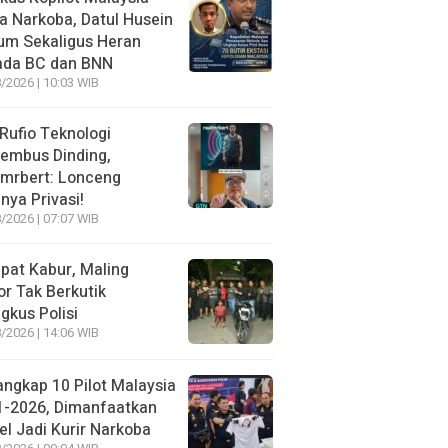
 Narkoba, Datul Husein
um Sekaligus Heran
ada BC dan BNN
/2026 | 10:03 WIB
 Rufio Teknologi
embus Dinding,
lmrbert: Lonceng
nya Privasi!
/2026 | 07:07 WIB
pat Kabur, Maling
r Tak Berkutik
ngkus Polisi
/2026 | 14:06 WIB
angkap 10 Pilot Malaysia
1-2026, Dimanfaatkan
el Jadi Kurir Narkoba