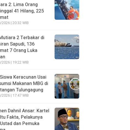
ara 2: Lima Orang
nggal 41 Hilang, 225
amat
/2026 | 20:32 WIB
utiara 2 Terbakar di
iran Sapudi, 136
amat 7 Orang Luka
gan
/2026 | 19:22 WIB
Siswa Keracunan Usai
sumsi Makanan MBG di
otangan Tulungagung
/2026 | 17:47 WIB
n Dahnil Ansar: Kartel
 Itu Fakta, Pelakunya
 Ustad dan Pemuka