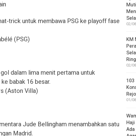
ain
Muti
Meni
Sel
t-trick untuk membawa PSG ke playoff fase
02/08
bélé (PSG)
KM M
Pera
Sel
Rin
02/08
ol dalam lima menit pertama untuk
103 
 ke babak 16 besar.
Kon
 (Aston Villa)
Rej
01/08
Wame
Haji
ementara Jude Bellingham menambahkan satu
Ada
ngan Madrid.