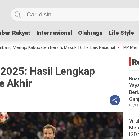
bar Rakyat
bar Rakyat
Internasional
Internasional
Olahraga
Olahraga
Life Style
Life Style
nuju Kabupaten Bersih, Masuk 16 Terbaik Nasional
IPP Mencapai 4,69
R
2025: Hasil Lengkap
Rua
e Akhir
Yay
Beri
Gan
06/08
Vira
Meni
IGD