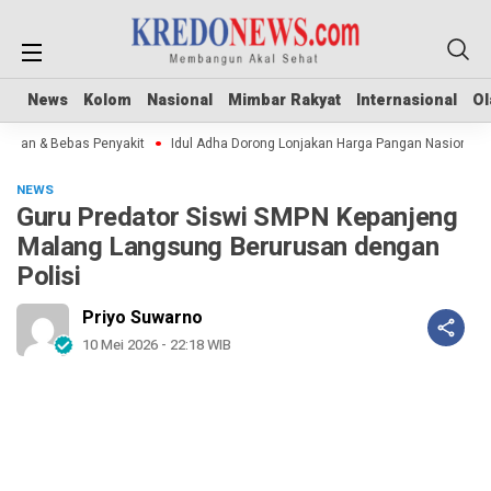
News
News
Kolom
Kolom
Nasional
Nasional
Mimbar Rakyat
Mimbar Rakyat
Internasional
Internasional
Ol
Ol
an & Bebas Penyakit
Idul Adha Dorong Lonjakan Harga Pangan Nasional
S
NEWS
Guru Predator Siswi SMPN Kepanjeng
Malang Langsung Berurusan dengan
Polisi
Priyo Suwarno
10 Mei 2026 - 22:18 WIB