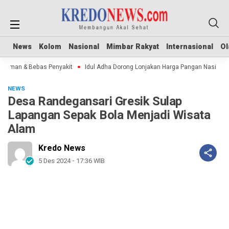
News
News
Kolom
Kolom
Nasional
Nasional
Mimbar Rakyat
Mimbar Rakyat
Internasional
Internasional
Ol
Ol
Aman & Bebas Penyakit
Idul Adha Dorong Lonjakan Harga Pangan Nasional
NEWS
Desa Randegansari Gresik Sulap
Lapangan Sepak Bola Menjadi Wisata
Alam
Kredo News
5 Des 2024 - 17:36 WIB