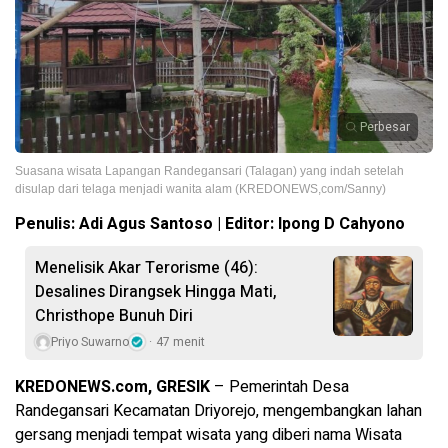
Perbesar
Suasana wisata Lapangan Randegansari (Talagan) yang indah setelah
disulap dari telaga menjadi wanita alam (KREDONEWS,com/Sanny)
Penulis: Adi Agus Santoso | Editor: Ipong D Cahyono
Menelisik Akar Terorisme (46):
Desalines Dirangsek Hingga Mati,
Christhope Bunuh Diri
Priyo Suwarno
47 menit
KREDONEWS.com, GRESIK
– Pemerintah Desa
Randegansari Kecamatan Driyorejo, mengembangkan lahan
gersang menjadi tempat wisata yang diberi nama Wisata