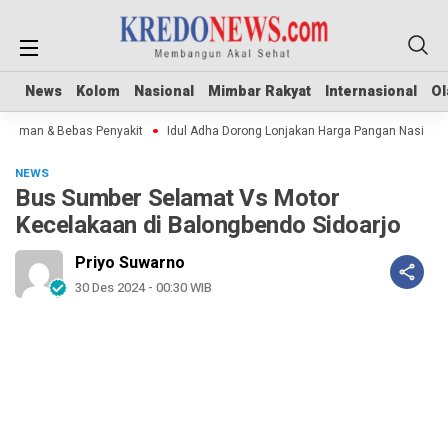
News
News
Kolom
Kolom
Nasional
Nasional
Mimbar Rakyat
Mimbar Rakyat
Internasional
Internasional
Ol
Ol
 Aman & Bebas Penyakit
Idul Adha Dorong Lonjakan Harga Pangan Nasional
NEWS
Bus Sumber Selamat Vs Motor
Kecelakaan di Balongbendo Sidoarjo
Priyo Suwarno
30 Des 2024 - 00:30 WIB