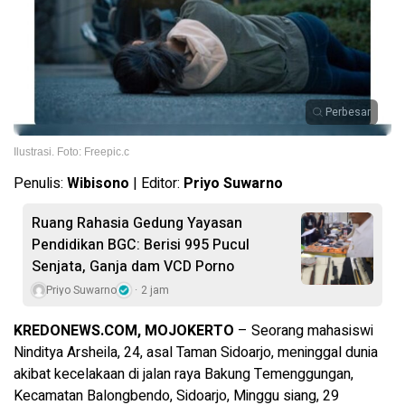
Perbesar
Ilustrasi. Foto: Freepic.c
Penulis:
Wibisono
| Editor:
Priyo Suwarno
Ruang Rahasia Gedung Yayasan
Pendidikan BGC: Berisi 995 Pucul
Senjata, Ganja dam VCD Porno
Priyo Suwarno
2 jam
KREDONEWS.COM, MOJOKERTO
– Seorang mahasiswi
Ninditya Arsheila, 24, asal Taman Sidoarjo, meninggal dunia
akibat kecelakaan di jalan raya Bakung Temenggungan,
Kecamatan Balongbendo, Sidoarjo, Minggu siang, 29