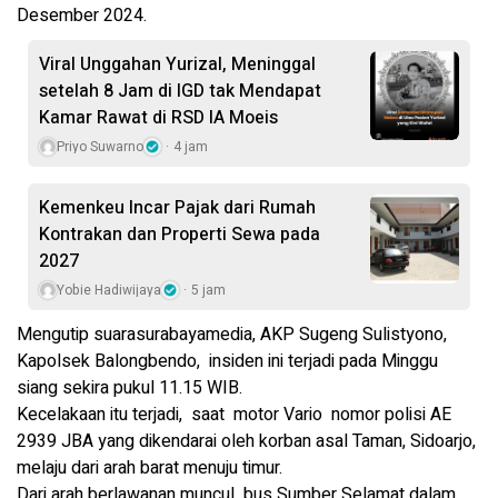
Desember 2024.
Viral Unggahan Yurizal, Meninggal
setelah 8 Jam di IGD tak Mendapat
Kamar Rawat di RSD IA Moeis
Priyo Suwarno
4 jam
Kemenkeu Incar Pajak dari Rumah
Kontrakan dan Properti Sewa pada
2027
Yobie Hadiwijaya
5 jam
Mengutip suarasurabayamedia, AKP Sugeng Sulistyono,
Kapolsek Balongbendo, insiden ini terjadi pada Minggu
siang sekira pukul 11.15 WIB.
Kecelakaan itu terjadi, saat motor Vario nomor polisi AE
2939 JBA yang dikendarai oleh korban asal Taman, Sidoarjo,
melaju dari arah barat menuju timur.
Dari arah berlawanan muncul bus Sumber Selamat dalam