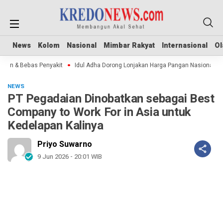
News
News
Kolom
Kolom
Nasional
Nasional
Mimbar Rakyat
Mimbar Rakyat
Internasional
Internasional
Ol
Ol
n & Bebas Penyakit
Idul Adha Dorong Lonjakan Harga Pangan Nasional
Se
NEWS
PT Pegadaian Dinobatkan sebagai Best
Company to Work For in Asia untuk
Kedelapan Kalinya
Priyo Suwarno
9 Jun 2026 - 20:01 WIB