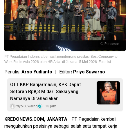
Perbesar
PT Pegadaian Indonrsia berhasil.memborong prestasi Best Company to
Work For in Asia 2026 oleh HR Asia, di Jakarta, 5 Mei 2026. Foto: ist
Penulis:
Arso Yudianto |
Editor
: Priyo Suwarno
OTT KKP Banjarmasin, KPK Dapat
Setoran Rp8,3 M dari Saksi yang
Namanya Dirahasiakan
Priyo Suwarno
18 jam
KREDONEWS.COM, JAKARTA–
PT Pegadaian kembali
mengukuhkan posisinya sebagai salah satu tempat kerja