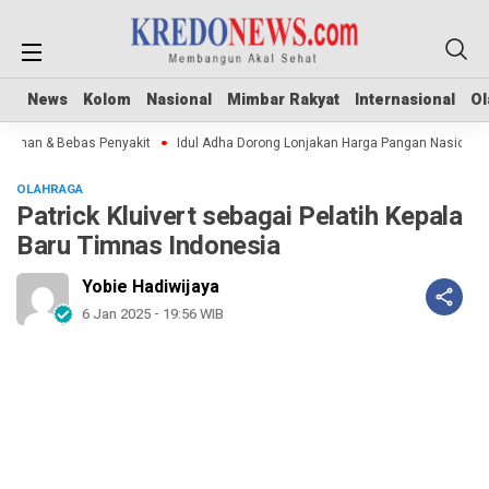
News
News
Kolom
Kolom
Nasional
Nasional
Mimbar Rakyat
Mimbar Rakyat
Internasional
Internasional
Ol
Ol
man & Bebas Penyakit
Idul Adha Dorong Lonjakan Harga Pangan Nasional
OLAHRAGA
Patrick Kluivert sebagai Pelatih Kepala
Baru Timnas Indonesia
Yobie Hadiwijaya
6 Jan 2025 - 19:56 WIB