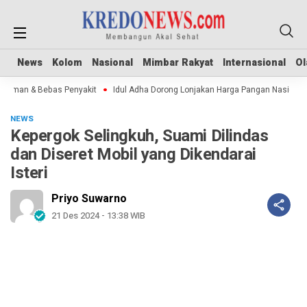
News
News
Kolom
Kolom
Nasional
Nasional
Mimbar Rakyat
Mimbar Rakyat
Internasional
Internasional
Ol
Ol
Aman & Bebas Penyakit
Idul Adha Dorong Lonjakan Harga Pangan Nasional
NEWS
Kepergok Selingkuh, Suami Dilindas
dan Diseret Mobil yang Dikendarai
Isteri
Priyo Suwarno
21 Des 2024 - 13:38 WIB