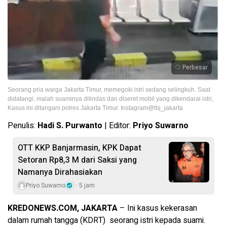
Perbesar
Seorang pria warga Jakarta Timur, memegoki istri sedang selingkuh. Saat
didatangi, malah suaminya dilindas dan diseret mobil yang dikendarai istri,
Kasus ini ditangani polres Jakarta Timur. Instagram@lbj_jakarta
Penulis:
Hadi S. Purwanto
| Editor:
Priyo Suwarno
OTT KKP Banjarmasin, KPK Dapat
Setoran Rp8,3 M dari Saksi yang
Namanya Dirahasiakan
Priyo Suwarno
5 jam
KREDONEWS.COM, JAKARTA
– Ini kasus kekerasan
dalam rumah tangga (KDRT) seorang istri kepada suami.