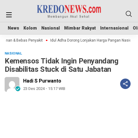
News
News
Kolom
Kolom
Nasional
Nasional
Mimbar Rakyat
Mimbar Rakyat
Internasional
Internasional
Ol
Ol
Aman & Bebas Penyakit
Idul Adha Dorong Lonjakan Harga Pangan Nasional
NASIONAL
Kemensos Tidak Ingin Penyandang
Disabilitas Stuck di Satu Jabatan
Hadi S Purwanto
23 Des 2024 - 15:17 WIB