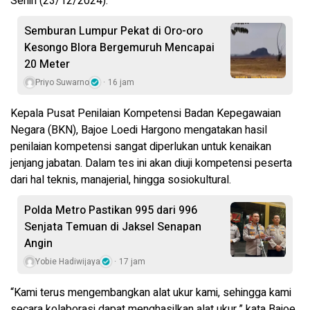
Senin (23/12/2024).
Semburan Lumpur Pekat di Oro-oro
Kesongo Blora Bergemuruh Mencapai
20 Meter
Priyo Suwarno
16 jam
Kepala Pusat Penilaian Kompetensi Badan Kepegawaian
Negara (BKN), Bajoe Loedi Hargono mengatakan hasil
penilaian kompetensi sangat diperlukan untuk kenaikan
jenjang jabatan. Dalam tes ini akan diuji kompetensi peserta
dari hal teknis, manajerial, hingga sosiokultural.
Polda Metro Pastikan 995 dari 996
Senjata Temuan di Jaksel Senapan
Angin
Yobie Hadiwijaya
17 jam
“Kami terus mengembangkan alat ukur kami, sehingga kami
secara kolaborasi dapat menghasilkan alat ukur,” kata Bajoe