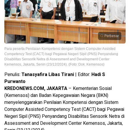
Perbesar
Para peserta Penilaian Kompetensi dengan Sistem Computer Assisted
Competency Test (CACT) bagi Pegawai Negeri Sipil (PNS) Penyandang
Disabilitas Sensorik Netra di Assessment and Development Center
Kemensos, Jakarta, Senin (23/12/2024). (Foto: Dok. Kemensos)
Penulis:
Tanasyafira Libas Tirani
| Editor:
Hadi S
Purwanto
KREDONEWS.COM, JAKARTA
– Kementerian Sosial
(Kemensos) dan Badan Kepegawaian Negara (BKN)
menyelenggarakan Penilaian Kompetensi dengan Sistem
Computer Assisted Competency Test (CACT) bagi Pegawai
Negeri Sipil (PNS) Penyandang Disabilitas Sensorik Netra di
Assessment and Development Center Kemensos, Jakarta,