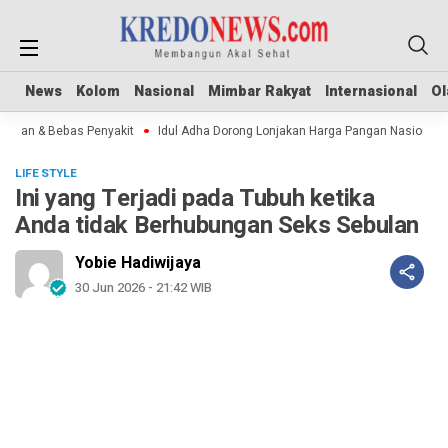
News
News
Kolom
Kolom
Nasional
Nasional
Mimbar Rakyat
Mimbar Rakyat
Internasional
Internasional
Ol
Ol
man & Bebas Penyakit
Idul Adha Dorong Lonjakan Harga Pangan Nasional
LIFE STYLE
Ini yang Terjadi pada Tubuh ketika
Anda tidak Berhubungan Seks Sebulan
Yobie Hadiwijaya
30 Jun 2026 - 21:42 WIB