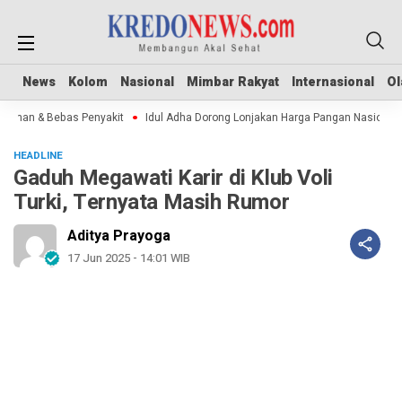
News
News
Kolom
Kolom
Nasional
Nasional
Mimbar Rakyat
Mimbar Rakyat
Internasional
Internasional
Ol
Ol
man & Bebas Penyakit
Idul Adha Dorong Lonjakan Harga Pangan Nasional
HEADLINE
Gaduh Megawati Karir di Klub Voli
Turki, Ternyata Masih Rumor
Aditya Prayoga
17 Jun 2025 - 14:01 WIB