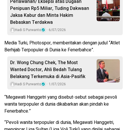
Perlawanan/ Eksepsi atas Dugaan
Penipuan Rp5 Miliar, Tuding Dakwaan
Jaksa Kabur dan Minta Hakim
Bebaskan Terdakwa
Hadi S Purwanto
6/07/2026
Media Turki, Photospor, memberitakan dengan judul “Atlet
Berhijab Terpopuler di Dunia ke Fenerbahce”.
Dr. Wong Chung Chek, The Most
Wanted Doctor, Ahli Bedah Tulang
Belakang Terkemuka di Asia-Pasifik
Hadi S Purwanto
1/07/2026
“Megawati Hanggetri yang disebut-sebut sebagai pevoli
wanita terpopuler di dunia dikabarkan akan pindah ke
Fenerbahce.”
“Pevoli wanita terpopuler di dunia, Megawati Hanggetri,
mengincar Liga Sultan (Liga Voli Turki) yang dinilai sebagai