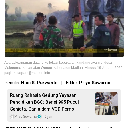
Perbesar
Aparat keamanan datang ke lokasi kebakaran kandang ayam di desa
Mojopurno, kecamatan Wungu, kabupaten Madiun, Minggu 19 Januari 2025
pagi.
instagram@madiun.info
Penulis:
Hadi S. Purwanto |
Editor:
Priyo Suwarno
Ruang Rahasia Gedung Yayasan
Pendidikan BGC: Berisi 995 Pucul
Senjata, Ganja dam VCD Porno
Priyo Suwarno
6 jam