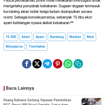
Pasca pemadaman, polisi mulai melakukan investigasi untuk
mengetahui penyebab kebakaran. Dugaan-dugaan termasuk
korsleting aliran listrik tetapi belum disimpulkan secara
resmi. Sebagai konsekuensinya, sebanyak 15 ribu ekor
ayam kehilangan nyawa akibat kebakaran.**
15.000
Atam
Ayam
Kandang
Madiun
Mati
Mojopurno
Tewrbakar
Baca Lainnya
Ruang Rahasia Gedung Yayasan Pendidikan
BGC: Berisi 995 Pucul Senjata, Ganja dam