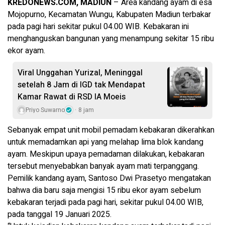
KREDONEWS.COM, MADIUN
– Area kandang ayam di esa
Mojopurno, Kecamatan Wungu, Kabupaten Madiun terbakar
pada pagi hari sekitar pukul 04.00 WIB. Kebakaran ini
menghanguskan bangunan yang menampung sekitar 15 ribu
ekor ayam.
Viral Unggahan Yurizal, Meninggal
setelah 8 Jam di IGD tak Mendapat
Kamar Rawat di RSD IA Moeis
Priyo Suwarno
8 jam
Sebanyak empat unit mobil pemadam kebakaran dikerahkan
untuk memadamkan api yang melahap lima blok kandang
ayam. Meskipun upaya pemadaman dilakukan, kebakaran
tersebut menyebabkan banyak ayam mati terpanggang.
Pemilik kandang ayam, Santoso Dwi Prasetyo mengatakan
bahwa dia baru saja mengisi 15 ribu ekor ayam sebelum
kebakaran terjadi pada pagi hari, sekitar pukul 04.00 WIB,
pada tanggal 19 Januari 2025.