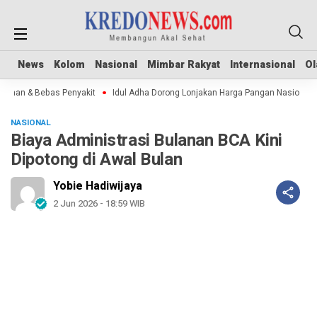
News
News
Kolom
Kolom
Nasional
Nasional
Mimbar Rakyat
Mimbar Rakyat
Internasional
Internasional
Ol
Ol
man & Bebas Penyakit
Idul Adha Dorong Lonjakan Harga Pangan Nasional
NASIONAL
Biaya Administrasi Bulanan BCA Kini
Dipotong di Awal Bulan
Yobie Hadiwijaya
2 Jun 2026 - 18:59 WIB