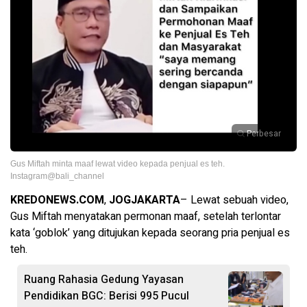
Perbesar
Gus Miftah minta maaf lewat video kepada penjual es teh.
Instagram@bali_channel
KREDONEWS.COM
,
JOGJAKARTA
– Lewat sebuah video,
Gus Miftah menyatakan permonan maaf, setelah terlontar
kata ‘goblok’ yang ditujukan kepada seorang pria penjual es
teh.
Ruang Rahasia Gedung Yayasan
Pendidikan BGC: Berisi 995 Pucul