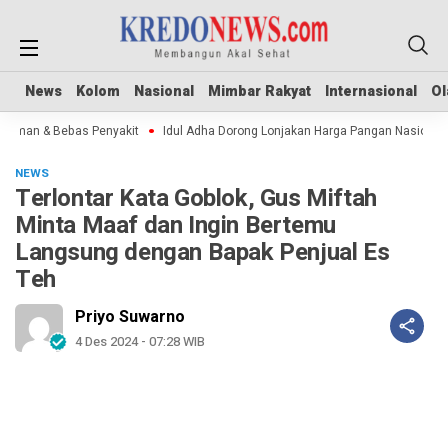
News
News
Kolom
Kolom
Nasional
Nasional
Mimbar Rakyat
Mimbar Rakyat
Internasional
Internasional
Ol
Ol
Aman & Bebas Penyakit
Idul Adha Dorong Lonjakan Harga Pangan Nasional
NEWS
Terlontar Kata Goblok, Gus Miftah
Minta Maaf dan Ingin Bertemu
Langsung dengan Bapak Penjual Es
Teh
Priyo Suwarno
4 Des 2024 - 07:28 WIB