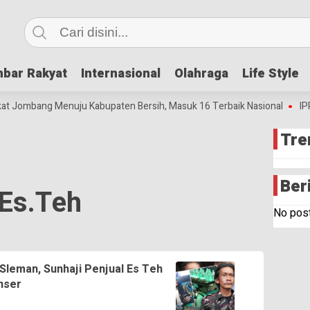
bar Rakyat
bar Rakyat
Internasional
Internasional
Olahraga
Olahraga
Life Style
Life Style
at Jombang Menuju Kabupaten Bersih, Masuk 16 Terbaik Nasional
IPP 
Tre
Ber
Es.teh
No post
Sleman, Sunhaji Penjual Es Teh
nser