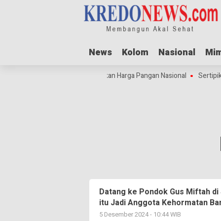
News
News
Kolom
Kolom
Nasional
Nasional
Mim
Mim
yakit
Idul Adha Dorong Lonjakan Harga Pangan Nasional
Sertipik
Datang ke Pondok Gus Miftah di 
itu Jadi Anggota Kehormatan Ba
5 Desember 2024 - 10:44 WIB