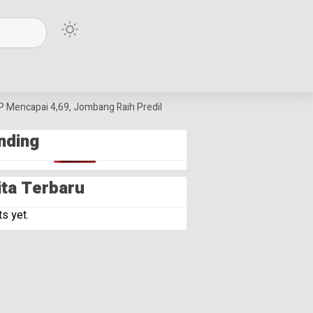
Mencapai 4,69, Jombang Raih Predikat Terbaik Jawa Timur dan Peringkat 
nding
ita Terbaru
s yet.