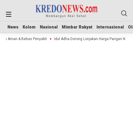
News
News
Kolom
Kolom
Nasional
Nasional
Mimbar Rakyat
Mimbar Rakyat
Internasional
Internasional
Ol
Ol
Stok Aman & Bebas Penyakit
Idul Adha Dorong Lonjakan Harga Pangan Nasion