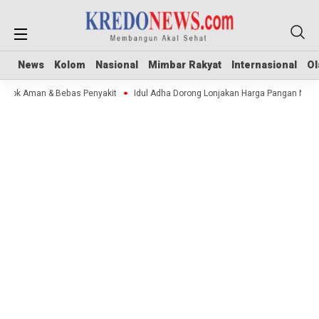
News
News
Kolom
Kolom
Nasional
Nasional
Mimbar Rakyat
Mimbar Rakyat
Internasional
Internasional
Ol
Ol
 Stok Aman & Bebas Penyakit
Idul Adha Dorong Lonjakan Harga Pangan Nasi