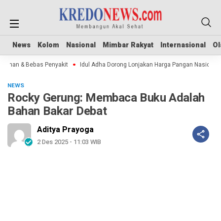
News
News
Kolom
Kolom
Nasional
Nasional
Mimbar Rakyat
Mimbar Rakyat
Internasional
Internasional
Ol
Ol
man & Bebas Penyakit
Idul Adha Dorong Lonjakan Harga Pangan Nasional
NEWS
Rocky Gerung: Membaca Buku Adalah
Bahan Bakar Debat
Aditya Prayoga
2 Des 2025 - 11:03 WIB