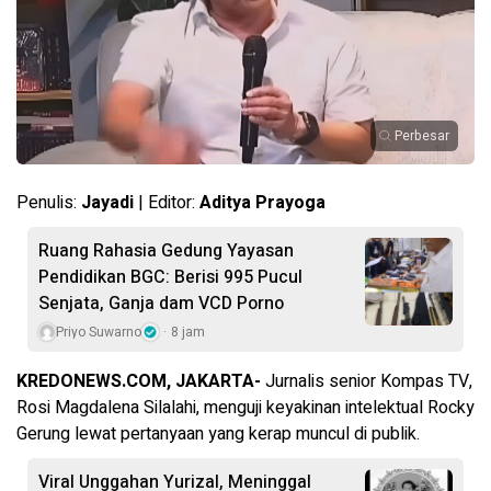
Perbesar
Penulis:
Jayadi
| Editor:
Aditya Prayoga
Ruang Rahasia Gedung Yayasan
Pendidikan BGC: Berisi 995 Pucul
Senjata, Ganja dam VCD Porno
Priyo Suwarno
8 jam
KREDONEWS.COM, JAKARTA-
Jurnalis senior Kompas TV,
Rosi Magdalena Silalahi, menguji keyakinan intelektual Rocky
Gerung lewat pertanyaan yang kerap muncul di publik.
Viral Unggahan Yurizal, Meninggal