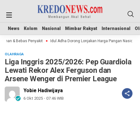
News
News
Kolom
Kolom
Nasional
Nasional
Mimbar Rakyat
Mimbar Rakyat
Internasional
Internasional
Ol
Ol
man & Bebas Penyakit
Idul Adha Dorong Lonjakan Harga Pangan Nasional
OLAHRAGA
Liga Inggris 2025/2026: Pep Guardiola
Lewati Rekor Alex Ferguson dan
Arsene Wenger di Premier League
Yobie Hadiwijaya
6 Okt 2025 - 07:46 WIB