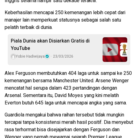
Inggris selama hampir satu dekade terakhir.
Keberhasilan mencapai 250 kemenangan lebih cepat dari
manajer lain memperkuat statusnya sebagai salah satu
pelatih terbaik di dunia.
Piala Dunia akan Disiarkan Gratis di
YouTube
Yobie Hadiwijaya
23/03/2026
Alex Ferguson membutuhkan 404 laga untuk sampai ke 250
kemenangan bersama Manchester United. Arsene Wenger
mencatat hal serupa dalam 423 pertandingan dengan
Arsenal. Sementara itu, David Moyes yang kini melatih
Everton butuh 645 laga untuk mencapai angka yang sama.
Guardiola mengakui bahwa raihan tersebut tidak mungkin
tercapai tanpa konsistensi meraih hasil positif. Dia menyebut
rasa terhormat bisa disejajarkan dengan Ferguson dan
Wenger yang pernah mewarnai sejarah Premier League.