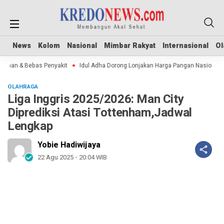
News
News
Kolom
Kolom
Nasional
Nasional
Mimbar Rakyat
Mimbar Rakyat
Internasional
Internasional
Ol
Ol
man & Bebas Penyakit
Idul Adha Dorong Lonjakan Harga Pangan Nasional
OLAHRAGA
Liga Inggris 2025/2026: Man City
Diprediksi Atasi Tottenham,Jadwal
Lengkap
Yobie Hadiwijaya
22 Agu 2025 - 20:04 WIB