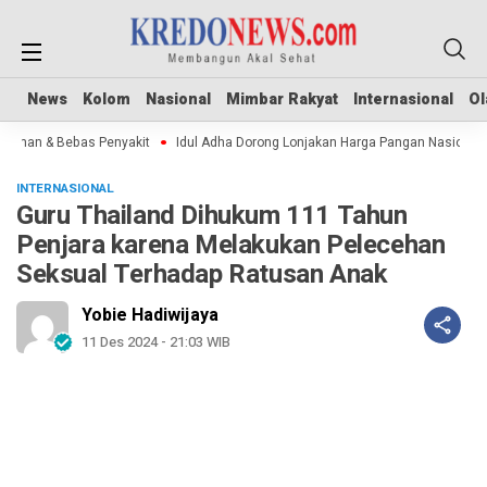
News
News
Kolom
Kolom
Nasional
Nasional
Mimbar Rakyat
Mimbar Rakyat
Internasional
Internasional
Ol
Ol
Aman & Bebas Penyakit
Idul Adha Dorong Lonjakan Harga Pangan Nasional
INTERNASIONAL
Guru Thailand Dihukum 111 Tahun
Penjara karena Melakukan Pelecehan
Seksual Terhadap Ratusan Anak
Yobie Hadiwijaya
11 Des 2024 - 21:03 WIB