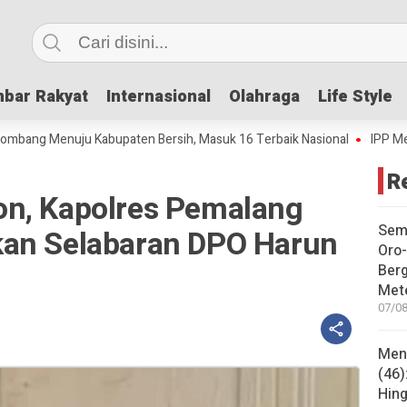
bar Rakyat
bar Rakyat
Internasional
Internasional
Olahraga
Olahraga
Life Style
Life Style
Menuju Kabupaten Bersih, Masuk 16 Terbaik Nasional
IPP Mencapai 4,
R
n, Kapolres Pemalang
Sem
kan Selabaran DPO Harun
Oro-
Ber
Met
07/08
Mene
(46)
Hing