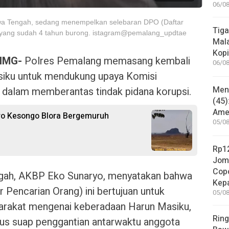
06/08
wa Tengah, sedang menempelkan selebaran DPO (Daftar
Tiga
 yang sudah 4 tahun burong. istagram@pemalang_updtae
Mala
Kopi
NMG-
Polres Pemalang memasang kembali
06/08
siku untuk mendukung upaya Komisi
Mene
dalam memberantas tindak pidana korupsi.
(45)
Amer
ro Kesongo Blora Bergemuruh
05/08
Rp12
Jom
Copo
gah, AKBP Eko Sunaryo, menyatakan bahwa
Kep
 Pencarian Orang) ini bertujuan untuk
05/08
arakat mengenai keberadaan Harun Masiku,
Ring
us suap penggantian antarwaktu anggota