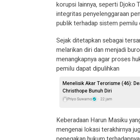
korupsi lainnya, seperti Djoko
integritas penyelenggaraan pem
publik terhadap sistem pemilu 
Sejak ditetapkan sebagai ters
melarikan diri dan menjadi bu
menangkapnya agar proses huk
pemilu dapat dipulihkan
Menelisik Akar Terorisme (46): De
Christhope Bunuh Diri
Priyo Suwarno
22 jam
Keberadaan Harun Masiku yang 
mengenai lokasi terakhirnya 
penegakan hukum terhadapnya, 