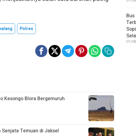
01/08
Bus
Terb
alang
Polres
Sop
Sel
01/08
ro Kesongo Blora Bergemuruh
6 Senjata Temuan di Jaksel