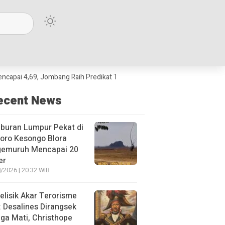
69, Jombang Raih Predikat Terbaik Jawa Timur dan Peringkat III Nasional
ecent News
buran Lumpur Pekat di
oro Kesongo Blora
gemuruh Mencapai 20
er
/2026 | 20:32 WIB
lisik Akar Terorisme
: Desalines Dirangsek
ga Mati, Christhope