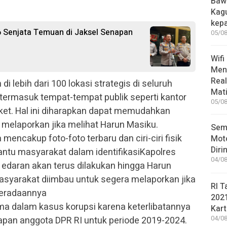
Bawa
Kag
kep
6 Senjata Temuan di Jaksel Senapan
05/08
Wifi
Men
Rea
 lebih dari 100 lokasi strategis di seluruh
Mati
termasuk tempat-tempat publik seperti kantor
05/08
ket. Hal ini diharapkan dapat memudahkan
melaporkan jika melihat Harun Masiku.
Sem
 mencakup foto-foto terbaru dan ciri-ciri fisik
Moto
Diri
ntu masyarakat dalam identifikasiKapolres
04/08
aran akan terus dilakukan hingga Harun
masyarakat diimbau untuk segera melaporkan jika
RI T
beradaannya
202
ma dalam kasus korupsi karena keterlibatannya
Kart
apan anggota DPR RI untuk periode 2019-2024.
04/08