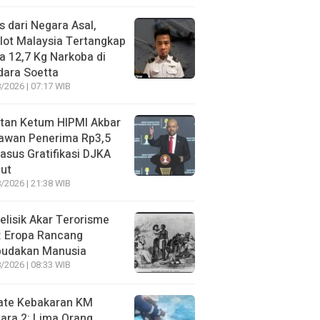
s dari Negara Asal,
lot Malaysia Tertangkap
 12,7 Kg Narkoba di
dara Soetta
/2026 | 07:17 WIB
tan Ketum HIPMI Akbar
awan Penerima Rp3,5
asus Gratifikasi DJKA
ut
/2026 | 21:38 WIB
lisik Akar Terorisme
: Eropa Rancang
budakan Manusia
/2026 | 08:33 WIB
ate Kebakaran KM
ara 2: Lima Orang