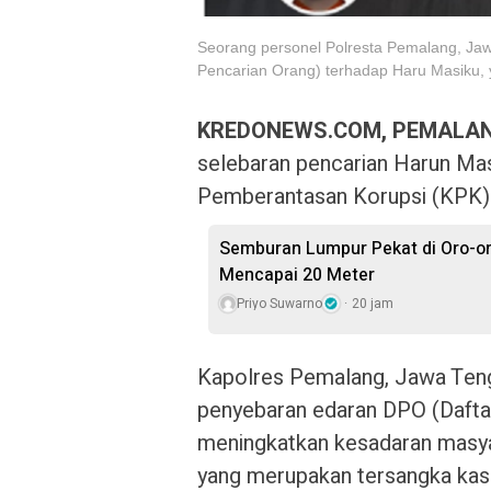
Seorang personel Polresta Pemalang, Ja
Pencarian Orang) terhadap Haru Masiku,
KREDONEWS.COM, PEMALA
selebaran pencarian Harun Ma
Pemberantasan Korupsi (KPK) 
Semburan Lumpur Pekat di Oro-o
Mencapai 20 Meter
Priyo Suwarno
20 jam
Kapolres Pemalang, Jawa Ten
penyebaran edaran DPO (Daftar
meningkatkan kesadaran masy
yang merupakan tersangka kas