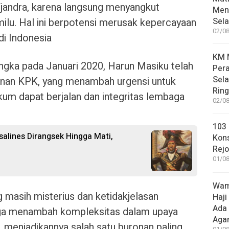
 Tjandra, karena langsung menyangkut
Meni
ilu. Hal ini berpotensi merusak kepercayaan
Sel
02/08
di Indonesia
KM M
angka pada Januari 2020, Harun Masiku telah
Pera
Sel
ronan KPK, yang menambah urgensi untuk
Rin
um dapat berjalan dan integritas lembaga
02/08
103 
salines Dirangsek Hingga Mati,
Kon
Rej
01/08
Wame
masih misterius dan ketidakjelasan
Haji
Ada
juga menambah kompleksitas dalam upaya
Aga
menjadikannya salah satu buronan paling