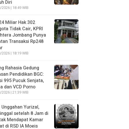
h Diri
/2026 | 18:49 WIB
4 Miliar Hak 302
ota Tidak Cair, KPRI
ahtera Jombang Punya
tan Transaksi Rp248
ar
/2026 | 18:19 WIB
ng Rahasia Gedung
asan Pendidikan BGC:
si 995 Pucuk Senjata,
ja dan VCD Porno
/2026 | 21:39 WIB
l Unggahan Yurizal,
nggal setelah 8 Jam di
 tak Mendapat Kamar
t di RSD IA Moeis