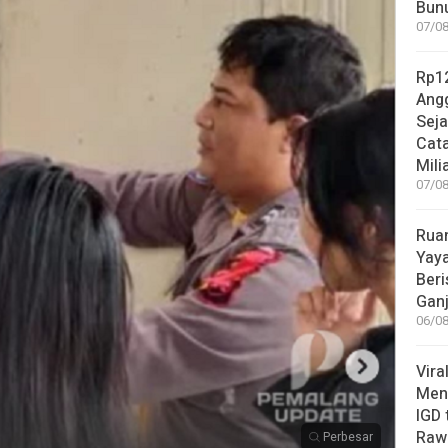
Bunu
07/08
Rp12
Angg
Sej
Cata
Mili
07/08
Rua
Yay
Beri
Gan
06/08
Vira
Meni
IGD
Rawa
Perbesar