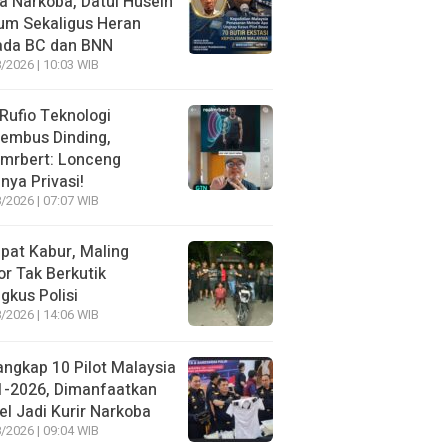
 Narkoba, Datul Husein
um Sekaligus Heran
ada BC dan BNN
/2026 | 10:03 WIB
 Rufio Teknologi
embus Dinding,
lmrbert: Lonceng
nya Privasi!
/2026 | 07:07 WIB
pat Kabur, Maling
r Tak Berkutik
ngkus Polisi
/2026 | 14:06 WIB
angkap 10 Pilot Malaysia
1-2026, Dimanfaatkan
el Jadi Kurir Narkoba
/2026 | 09:04 WIB