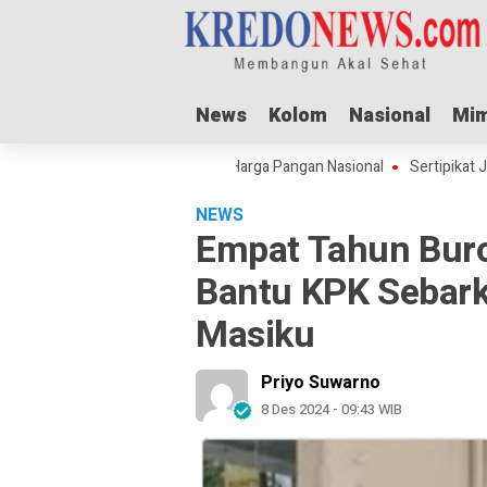
News
News
Kolom
Kolom
Nasional
Nasional
Mim
Mim
ul Adha Dorong Lonjakan Harga Pangan Nasional
Sertipikat Jombang 
NEWS
Empat Tahun Buro
Bantu KPK Sebar
Masiku
Priyo Suwarno
8 Des 2024 - 09:43 WIB