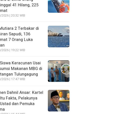
nggal 41 Hilang, 225
amat
/2026 | 20:32 WIB
utiara 2 Terbakar di
iran Sapudi, 136
amat 7 Orang Luka
gan
/2026 | 19:22 WIB
Siswa Keracunan Usai
sumsi Makanan MBG di
otangan Tulungagung
/2026 | 17:47 WIB
n Dahnil Ansar: Kartel
 Itu Fakta, Pelakunya
 Ustad dan Pemuka
ma