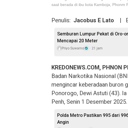
saat berada di ibu kota Kamboja, Phonm 
Penulis:
Jacobus E Lato |
E
Semburan Lumpur Pekat di Oro-o
Mencapai 20 Meter
Priyo Suwarno
21 jam
KREDONEWS.COM, PHNON P
Badan Narkotika Nasional (BNN
mengincar keberadaan buron ge
Ponorogo, Dewi Astuti (43). I
Penh, Senin 1 Desember 2025.
Polda Metro Pastikan 995 dari 99
Angin