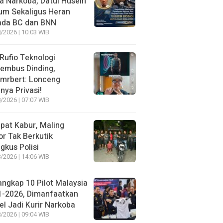
 Narkoba, Datul Husein
um Sekaligus Heran
ada BC dan BNN
/2026 | 10:03 WIB
 Rufio Teknologi
embus Dinding,
lmrbert: Lonceng
nya Privasi!
/2026 | 07:07 WIB
pat Kabur, Maling
r Tak Berkutik
ngkus Polisi
/2026 | 14:06 WIB
angkap 10 Pilot Malaysia
1-2026, Dimanfaatkan
el Jadi Kurir Narkoba
/2026 | 09:04 WIB