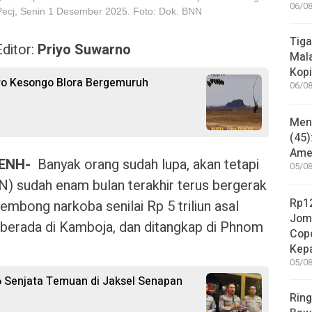
06/08
Pecj, Senin 1 Desember 2025. Foto: Dok. BNN
Tiga
ditor:
Priyo Suwarno
Mala
Kopi
ro Kesongo Blora Bergemuruh
06/08
Mene
(45)
Amer
ENH-
Banyak orang sudah lupa, akan tetapi
05/08
) sudah enam bulan terakhir terus bergerak
Rp12
mbong narkoba senilai Rp 5 triliun asal
Jom
a berada di Kamboja, dan ditangkap di Phnom
Copo
Kep
05/08
6 Senjata Temuan di Jaksel Senapan
Ring