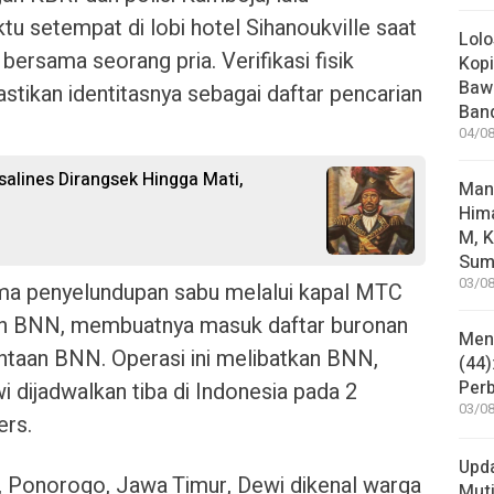
u setempat di lobi hotel Sihanoukville saat
Lolo
 bersama seorang pria. Verifikasi fisik
Kopi
Bawa
tikan identitasnya sebagai daftar pencarian
Ban
04/08
salines Dirangsek Hingga Mati,
Man
Him
M, K
Sum
03/08
ama penyelundupan sabu melalui kapal MTC
an BNN, membuatnya masuk daftar buronan
Mene
intaan BNN. Operasi ini melibatkan BNN,
(44)
Per
i dijadwalkan tiba di Indonesia pada 2
03/08
s.​​
Upd
, Ponorogo, Jawa Timur, Dewi dikenal warga
Muti