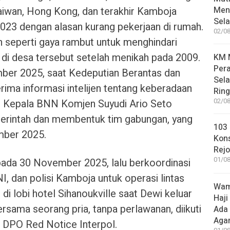
aiwan, Hong Kong, dan terakhir Kamboja
Meni
Sel
023 dengan alasan kurang pekerjaan di rumah.
02/08
 seperti gaya rambut untuk menghindari
 di desa tersebut setelah menikah pada 2009.​
KM M
Pera
ber 2025, saat Kedeputian Berantas dan
Sel
a informasi intelijen tentang keberadaan
Rin
 Kepala BNN Komjen Suyudi Ario Seto
02/08
perintah dan membentuk tim gabungan, yang
103 
mber 2025.
Kon
Rej
01/08
ada 30 November 2025, lalu berkoordinasi
I, dan polisi Kamboja untuk operasi lintas
Wame
di lobi hotel Sihanoukville saat Dewi keluar
Haji
ersama seorang pria, tanpa perlawanan, diikuti
Ada
Aga
gai DPO Red Notice Interpol.