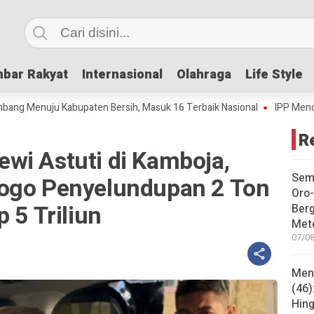
bar Rakyat
bar Rakyat
Internasional
Internasional
Olahraga
Olahraga
Life Style
Life Style
ju Kabupaten Bersih, Masuk 16 Terbaik Nasional
IPP Mencapai 4,69, 
R
wi Astuti di Kamboja,
Sem
ogo Penyelundupan 2 Ton
Oro-
 5 Triliun
Ber
Met
07/08
Mene
(46)
Hing