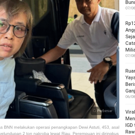
Bunu
07/08
Rp12
Angg
Sej
Cata
Mili
07/08
Rua
Yay
Beri
Gan
06/08
Perbesar
Vira
Meni
IGD
s BNN melakukan operasi penangkapan Dewi Astuti, 453, asal
Rawa
elundupan 2 ton nakroba lewat Riau. Perempuan ini diringkus