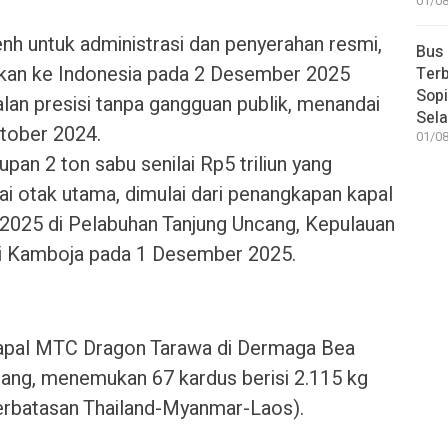
01/08
h untuk administrasi dan penyerahan resmi,
Bus
gkan ke Indonesia pada 2 Desember 2025
Terb
Sop
alan presisi tanpa gangguan publik, menandai
Sel
ktober 2024.
01/08
n 2 ton sabu senilai Rp5 triliun yang
i otak utama, dimulai dari penangkapan kapal
025 di Pelabuhan Tanjung Uncang, Kepulauan
di Kamboja pada 1 Desember 2025.​
apal MTC Dragon Tarawa di Dermaga Bea
cang, menemukan 67 kardus berisi 2.115 kg
perbatasan Thailand-Myanmar-Laos).​