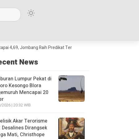
Jombang Raih Predikat Terbaik Jawa Timur dan Peringkat III Nasional
ecent News
buran Lumpur Pekat di
oro Kesongo Blora
gemuruh Mencapai 20
er
/2026 | 20:32 WIB
lisik Akar Terorisme
: Desalines Dirangsek
ga Mati, Christhope