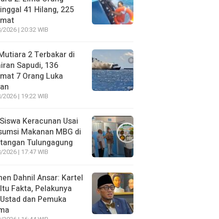
nggal 41 Hilang, 225
amat
/2026 | 20:32 WIB
utiara 2 Terbakar di
iran Sapudi, 136
amat 7 Orang Luka
gan
/2026 | 19:22 WIB
Siswa Keracunan Usai
sumsi Makanan MBG di
otangan Tulungagung
/2026 | 17:47 WIB
n Dahnil Ansar: Kartel
 Itu Fakta, Pelakunya
 Ustad dan Pemuka
ma