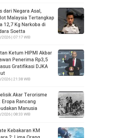
s dari Negara Asal,
lot Malaysia Tertangkap
 12,7 Kg Narkoba di
dara Soetta
/2026 | 07:17 WIB
tan Ketum HIPMI Akbar
awan Penerima Rp3,5
asus Gratifikasi DJKA
ut
/2026 | 21:38 WIB
lisik Akar Terorisme
: Eropa Rancang
budakan Manusia
/2026 | 08:33 WIB
ate Kebakaran KM
ara 2: Lima Orang