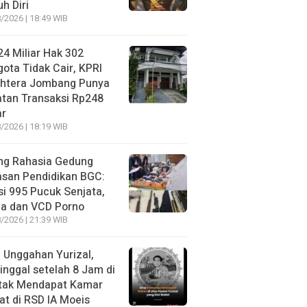
h Diri
/2026 | 18:49 WIB
4 Miliar Hak 302
ota Tidak Cair, KPRI
ahtera Jombang Punya
tan Transaksi Rp248
ar
/2026 | 18:19 WIB
ng Rahasia Gedung
asan Pendidikan BGC:
si 995 Pucuk Senjata,
ja dan VCD Porno
/2026 | 21:39 WIB
l Unggahan Yurizal,
nggal setelah 8 Jam di
 tak Mendapat Kamar
t di RSD IA Moeis