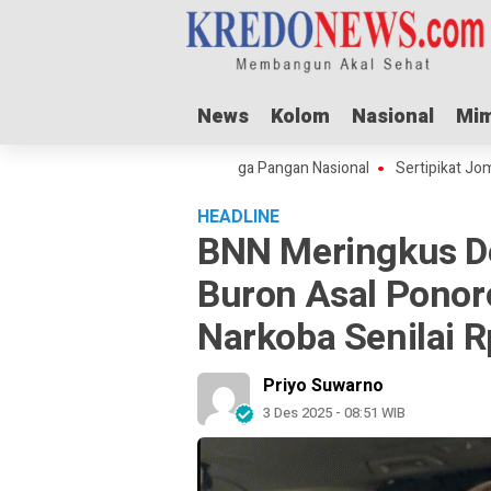
News
News
Kolom
Kolom
Nasional
Nasional
Mim
Mim
dha Dorong Lonjakan Harga Pangan Nasional
Sertipikat Jombang Menu
HEADLINE
BNN Meringkus De
Buron Asal Ponor
Narkoba Senilai Rp
Priyo Suwarno
3 Des 2025 - 08:51 WIB