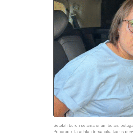
Setelah buron selama enam bulan, petuga
Ponorogo. Ia adalah tersangka kasus peny