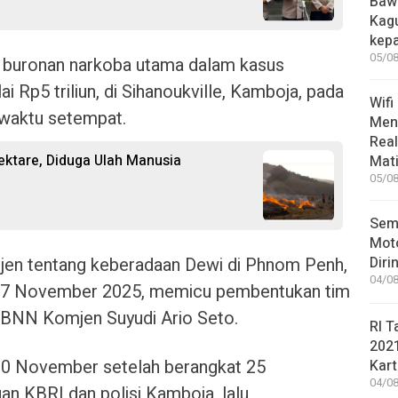
Bawa
Kag
kep
05/08
 buronan narkoba utama dalam kasus
i Rp5 triliun, di Sihanoukville, Kamboja, pada
Wifi
waktu setempat.
Men
Rea
ktare, Diduga Ulah Manusia
Mati
05/08
Sem
Moto
elijen tentang keberadaan Dewi di Phnom Penh,
Diri
04/08
17 November 2025, memicu pembentukan tim
a BNN Komjen Suyudi Ario Seto.
RI T
202
30 November setelah berangkat 25
Kart
04/08
n KBRI dan polisi Kamboja, lalu