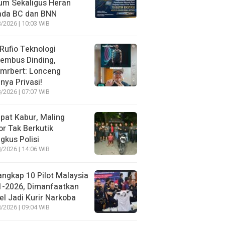
um Sekaligus Heran
ada BC dan BNN
/2026 | 10:03 WIB
 Rufio Teknologi
embus Dinding,
lmrbert: Lonceng
nya Privasi!
/2026 | 07:07 WIB
pat Kabur, Maling
r Tak Berkutik
ngkus Polisi
/2026 | 14:06 WIB
angkap 10 Pilot Malaysia
1-2026, Dimanfaatkan
el Jadi Kurir Narkoba
/2026 | 09:04 WIB