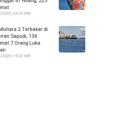
nggal 41 Hilang, 225
amat
/2026 | 20:32 WIB
utiara 2 Terbakar di
iran Sapudi, 136
amat 7 Orang Luka
gan
/2026 | 19:22 WIB