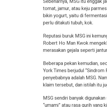
Sebenarnya, MSG itu enggak ja
tomat, jamur, atau keju parme
bikin yogurt, yaitu di fermenta
perlu ditakuti tubuh, kok.
Reputasi buruk MSG ini kemungk
Robert Ho Man Kwok mengekla
merasakan gejala seperti jant
Beberapa pekan kemudian, secar
York Times berjudul “Sindrom 
penyebabnya adalah MSG. Namu
klaim tersebut, dan istilah itu
MSG sendiri banyak digunakan
“umami” atau rasa gurih yang k