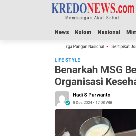
News
News
Kolom
Kolom
Nasional
Nasional
Mim
Mim
l Adha Dorong Lonjakan Harga Pangan Nasional
Sertipikat Jombang M
LIFE STYLE
Benarkah MSG Ber
Organisasi Keseh
Hadi S Purwanto
8 Des 2024 - 17:08 WIB