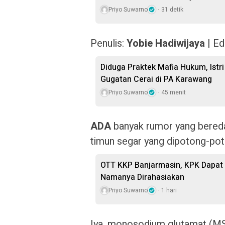
Priyo Suwarno
31 detik
Penulis:
Yobie Hadiwijaya
| Ed
Diduga Praktek Mafia Hukum, Istri
Gugatan Cerai di PA Karawang
Priyo Suwarno
45 menit
ADA
banyak rumor yang beredar,
timun segar yang dipotong-pot
OTT KKP Banjarmasin, KPK Dapat 
Namanya Dirahasiakan
Priyo Suwarno
1 hari
Iya, monosodium glutamat (MSG)