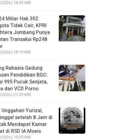
/2026 | 18:49 WIB
4 Miliar Hak 302
ota Tidak Cair, KPRI
ahtera Jombang Punya
tan Transaksi Rp248
ar
/2026 | 18:19 WIB
ng Rahasia Gedung
asan Pendidikan BGC:
si 995 Pucuk Senjata,
ja dan VCD Porno
/2026 | 21:39 WIB
l Unggahan Yurizal,
nggal setelah 8 Jam di
 tak Mendapat Kamar
t di RSD IA Moeis
/2026 | 19:29 WIB