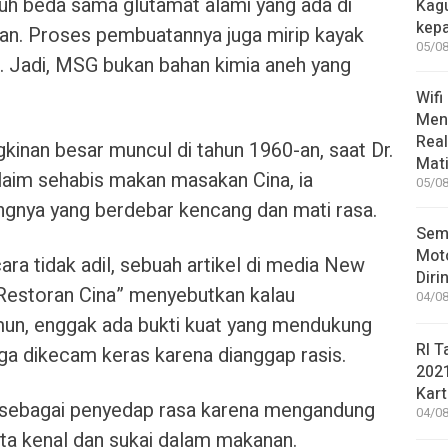
uh beda sama glutamat alami yang ada di
Kag
kep
san. Proses pembuatannya juga mirip kayak
05/08
si. Jadi, MSG bukan bahan kimia aneh yang
Wifi
Men
Rea
inan besar muncul di tahun 1960-an, saat Dr.
Mati
im sehabis makan masakan Cina, ia
05/08
ungnya yang berdebar kencang dan mati rasa.
Sem
Moto
a tidak adil, sebuah artikel di media New
Diri
Restoran Cina” menyebutkan kalau
04/08
n, enggak ada bukti kuat yang mendukung
RI T
 juga dikecam keras karena dianggap rasis.
202
Kart
 sebagai penyedap rasa karena mengandung
04/08
ita kenal dan sukai dalam makanan.