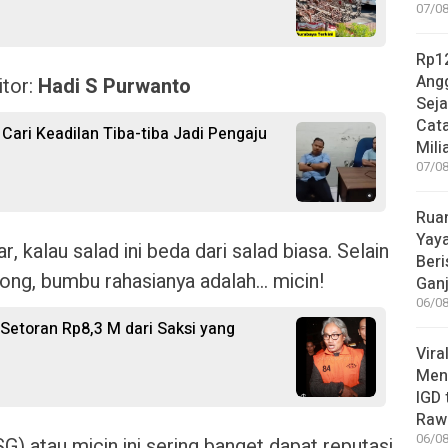
07/08
Rp12
Angg
itor:
Hadi S Purwanto
Sej
Cata
 Cari Keadilan Tiba-tiba Jadi Pengaju
Mili
07/08
Rua
Yay
 kalau salad ini beda dari salad biasa. Selain
Beri
ong, bumbu rahasianya adalah… micin!
Gan
06/08
Setoran Rp8,3 M dari Saksi yang
Vira
Meni
IGD
Rawa
06/08
 atau micin ini sering banget dapat reputasi