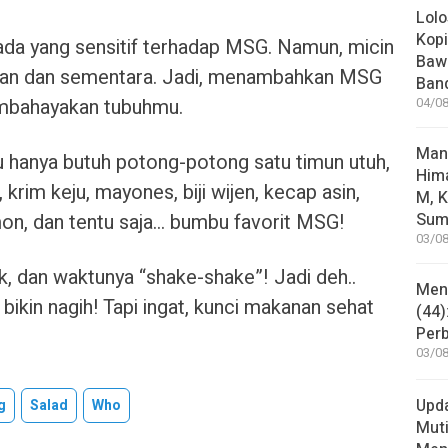
Lolo
Kopi
ada yang sensitif terhadap MSG. Namun, micin
Bawa
gan dan sementara. Jadi, menambahkan MSG
Ban
embahayakan tubuhmu.
04/08
Man
 hanya butuh potong-potong satu timun utuh,
Him
krim keju, mayones, biji wijen, kecap asin,
M, K
on, dan tentu saja… bumbu favorit MSG!
Sum
03/08
 dan waktunya “shake-shake”! Jadi deh..
Mene
bikin nagih! Tapi ingat, kunci makanan sehat
(44)
Per
03/08
Upd
g
Salad
Who
Muti