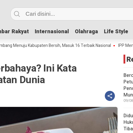
bar Rakyat
bar Rakyat
Internasional
Internasional
Olahraga
Olahraga
Life Style
Life Style
enuju Kabupaten Bersih, Masuk 16 Terbaik Nasional
IPP Mencapai 4,6
R
bahaya? Ini Kata
Bero
atan Dunia
Pet
Pen
Mun
09/08
Didu
Huku
Tiba