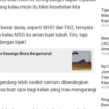
ang kalau micin itu bikin kesehatan kita
Tiga
Mala
Kopi
06/08
 besar dunia, seperti WHO dan FAO, ternyata
kalau MSG itu aman buat tubuh. Eits, tapi
Mene
dengan bijak!
(45)
Amer
ro Kesongo Blora Bergemuruh
05/08
Rp12
Jom
Copo
gandung lebih sedikit natrium dibandingkan
Kep
05/08
isa buat opsi bagi kalian yang mau mengurangi
Ring
Bawa