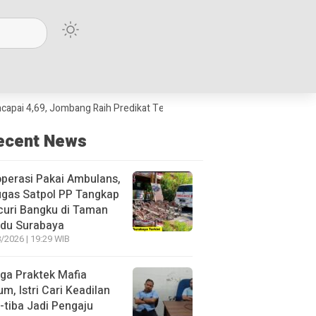
9, Jombang Raih Predikat Terbaik Jawa Timur dan Peringkat III Nasional
ecent News
perasi Pakai Ambulans,
ugas Satpol PP Tangkap
curi Bangku di Taman
du Surabaya
/2026 | 19:29 WIB
ga Praktek Mafia
m, Istri Cari Keadilan
-tiba Jadi Pengaju