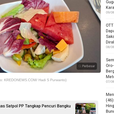
Guga
Kar
09/08
OTT
Dapa
Sak
Dira
08/08
Sem
Oro-
Perbesar
Ber
Met
oto: KREDONEWS.COM/ Hadi S Purwanto)
07/08
Mene
(46)
Hing
gas Satpol PP Tangkap Pencuri Bangku
Bunu