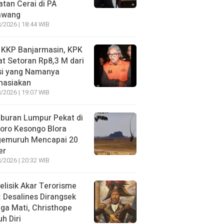
tan Cerai di PA
awang
/2026 | 18:44 WIB
 KKP Banjarmasin, KPK
t Setoran Rp8,3 M dari
si yang Namanya
hasiakan
/2026 | 19:07 WIB
buran Lumpur Pekat di
oro Kesongo Blora
gemuruh Mencapai 20
er
/2026 | 20:32 WIB
lisik Akar Terorisme
: Desalines Dirangsek
ga Mati, Christhope
h Diri