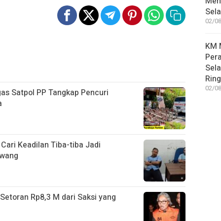
Meni
Sel
02/08
KM M
Pera
Sel
Rin
02/08
gas Satpol PP Tangkap Pencuri
a
Cari Keadilan Tiba-tiba Jadi
awang
Setoran Rp8,3 M dari Saksi yang