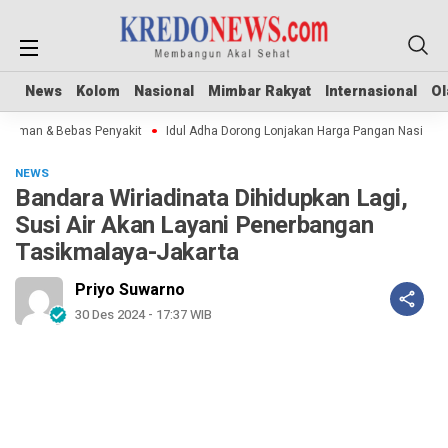
News
News
Kolom
Kolom
Nasional
Nasional
Mimbar Rakyat
Mimbar Rakyat
Internasional
Internasional
Ol
Ol
Aman & Bebas Penyakit
Idul Adha Dorong Lonjakan Harga Pangan Nasional
NEWS
Bandara Wiriadinata Dihidupkan Lagi,
Susi Air Akan Layani Penerbangan
Tasikmalaya-Jakarta
Priyo Suwarno
30 Des 2024 - 17:37 WIB