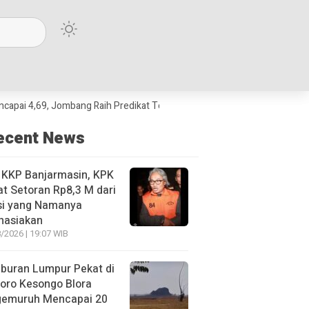
9, Jombang Raih Predikat Terbaik Jawa Timur dan Peringkat III Nasional
ecent News
 KKP Banjarmasin, KPK
t Setoran Rp8,3 M dari
si yang Namanya
hasiakan
/2026 | 19:07 WIB
buran Lumpur Pekat di
oro Kesongo Blora
gemuruh Mencapai 20