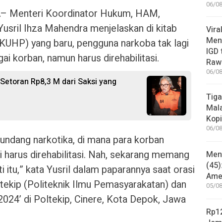
06/08
A
– Menteri Koordinator Hukum, HAM,
usril Ihza Mahendra menjelaskan di kitab
Vira
Meni
KUHP) yang baru, pengguna narkoba tak lagi
IGD
ai korban, namun harus direhabilitasi.
Rawa
06/08
Setoran Rp8,3 M dari Saksi yang
Tiga
Mala
Kopi
06/08
ndang narkotika, di mana para korban
pi harus direhabilitasi. Nah, sekarang memang
Mene
(45)
i itu,” kata Yusril dalam paparannya saat orasi
Amer
ltekip (Politeknik Ilmu Pemasyarakatan) dan
05/08
 2024’ di Poltekip, Cinere, Kota Depok, Jawa
Rp12