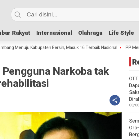
bar Rakyat
bar Rakyat
Internasional
Internasional
Olahraga
Olahraga
Life Style
Life Style
enuju Kabupaten Bersih, Masuk 16 Terbaik Nasional
IPP Mencapai 4,6
R
u Pengguna Narkoba tak
OTT
rehabilitasi
Dapa
Sak
Dira
08/08
Sem
Oro-
Ber