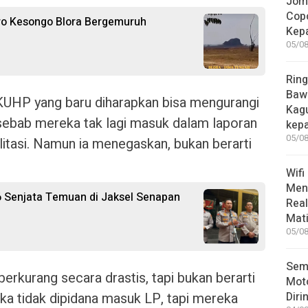
Jom
Copo
ro Kesongo Blora Bergemuruh
Kep
05/08
Ring
Bawa
KUHP yang baru diharapkan bisa mengurangi
Kag
 sebab mereka tak lagi masuk dalam laporan
kep
05/08
ilitasi. Namun ia menegaskan, bukan berarti
Wifi
Men
6 Senjata Temuan di Jaksel Senapan
Rea
Mati
05/08
Sem
erkurang secara drastis, tapi bukan berarti
Moto
ka tidak dipidana masuk LP, tapi mereka
Diri