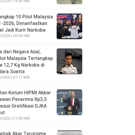
/2026 | 14:06 WIB
angkap 10 Pilot Malaysia
1-2026, Dimanfaatkan
el Jadi Kurir Narkoba
/2026 | 09:04 WIB
s dari Negara Asal,
lot Malaysia Tertangkap
 12,7 Kg Narkoba di
dara Soetta
/2026 | 07:17 WIB
tan Ketum HIPMI Akbar
awan Penerima Rp3,5
asus Gratifikasi DJKA
ut
/2026 | 21:38 WIB
lisik Akar Terorisme