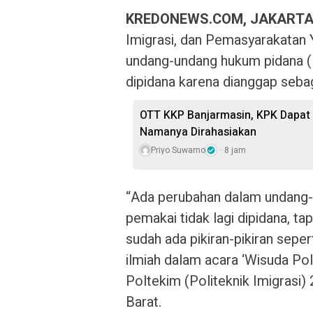
KREDONEWS.COM, JAKART
Imigrasi, dan Pemasyarakatan Y
undang-undang hukum pidana (
dipidana karena dianggap sebag
OTT KKP Banjarmasin, KPK Dapat 
Namanya Dirahasiakan
Priyo Suwarno
8 jam
“Ada perubahan dalam undang-u
pemakai tidak lagi dipidana, ta
sudah ada pikiran-pikiran sepert
ilmiah dalam acara ‘Wisuda Po
Poltekim (Politeknik Imigrasi)
Barat.