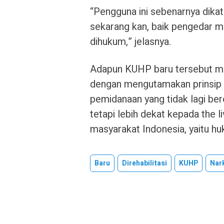
“Pengguna ini sebenarnya dikat
sekarang kan, baik pengedar m
dihukum,” jelasnya.
Adapun KUHP baru tersebut mul
dengan mengutamakan prinsip kead
pemidanaan yang tidak lagi be
tetapi lebih dekat kepada the 
masyarakat Indonesia, yaitu h
Baru
Direhabilitasi
KUHP
Nar