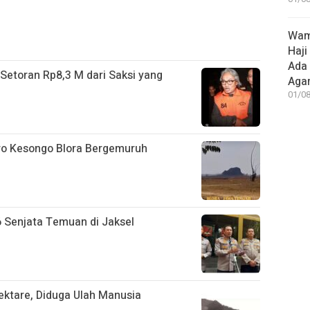
Wame
Haji
Ada
Setoran Rp8,3 M dari Saksi yang
Aga
01/08
ro Kesongo Blora Bergemuruh
6 Senjata Temuan di Jaksel
ktare, Diduga Ulah Manusia