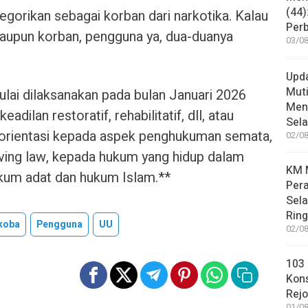
(44)
egorikan sebagai korban dari narkotika. Kalau
Per
aupun korban, pengguna ya, dua-duanya
03/08
Upd
Muti
ai dilaksanakan pada bulan Januari 2026
Meni
ilan restoratif, rehabilitatif, dll, atau
Sel
rorientasi kepada aspek penghukuman semata,
02/08
living law, kepada hukum yang hidup dalam
KM M
ukum adat dan hukum Islam.**
Pera
Sel
Rin
koba
Pengguna
UU
02/08
103 
Kon
Rej
01/08