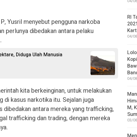
04/08
RI T
P, Yusril menyebut pengguna narkoba
202
n perlunya dibedakan antara pelaku
Kart
04/08
.
Lolo
ktare, Diduga Ulah Manusia
Kopi
Bawa
Ban
04/08
rintah kita berkeinginan, untuk melakukan
Man
di kasus narkotika itu. Sejalan juga
Him
M, K
 dibedakan antara mereka yang trafficking,
Sum
gal trafficking dan trading, dengan mereka
03/08
ya.
Mene