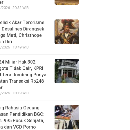
er
/2026 | 20:32 WIB
lisik Akar Terorisme
: Desalines Dirangsek
ga Mati, Christhope
h Diri
/2026 | 18:49 WIB
4 Miliar Hak 302
ota Tidak Cair, KPRI
ahtera Jombang Punya
tan Transaksi Rp248
ar
/2026 | 18:19 WIB
ng Rahasia Gedung
asan Pendidikan BGC:
si 995 Pucuk Senjata,
ja dan VCD Porno