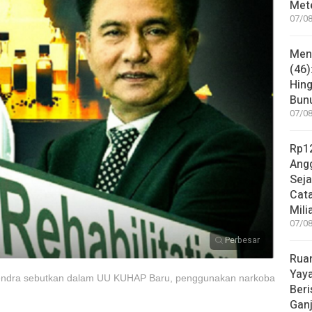
Met
07/08
Mene
(46)
Hing
Bunu
07/08
Rp12
Angg
Sej
Cata
Mili
07/08
Perbesar
Rua
Yay
endra sebutkan dalam UU KUHAP Baru, penggunakan narkoba
Beri
Gan