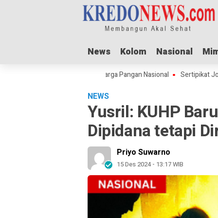
News
News
Kolom
Kolom
Nasional
Nasional
Mim
Mim
l Adha Dorong Lonjakan Harga Pangan Nasional
Sertipikat Jombang M
NEWS
Yusril: KUHP Bar
Dipidana tetapi Di
Priyo Suwarno
15 Des 2024 - 13:17 WIB