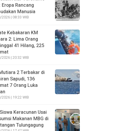
: Eropa Rancang
budakan Manusia
/2026 | 08:33 WIB
ate Kebakaran KM
ara 2: Lima Orang
nggal 41 Hilang, 225
amat
/2026 | 20:32 WIB
utiara 2 Terbakar di
iran Sapudi, 136
amat 7 Orang Luka
gan
/2026 | 19:22 WIB
Siswa Keracunan Usai
sumsi Makanan MBG di
otangan Tulungagung
/2026 | 17:47 WIB