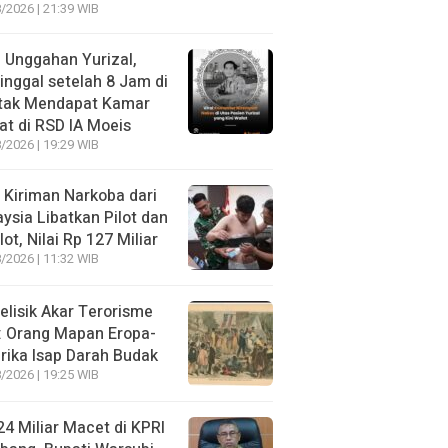
/2026 | 21:39 WIB
l Unggahan Yurizal,
nggal setelah 8 Jam di
 tak Mendapat Kamar
t di RSD IA Moeis
/2026 | 19:29 WIB
 Kiriman Narkoba dari
ysia Libatkan Pilot dan
lot, Nilai Rp 127 Miliar
/2026 | 11:32 WIB
lisik Akar Terorisme
: Orang Mapan Eropa-
ika Isap Darah Budak
/2026 | 19:25 WIB
4 Miliar Macet di KPRI