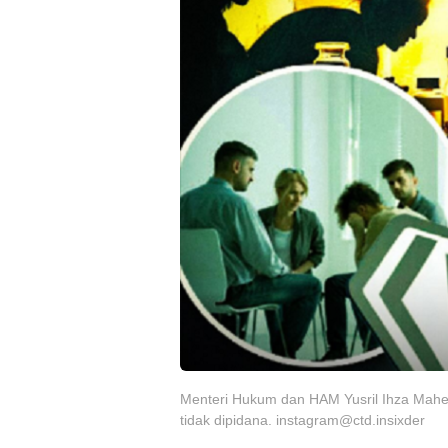
Menteri Hukum dan HAM Yusril Ihza Mah
tidak dipidana.
instagram@ctd.insixder