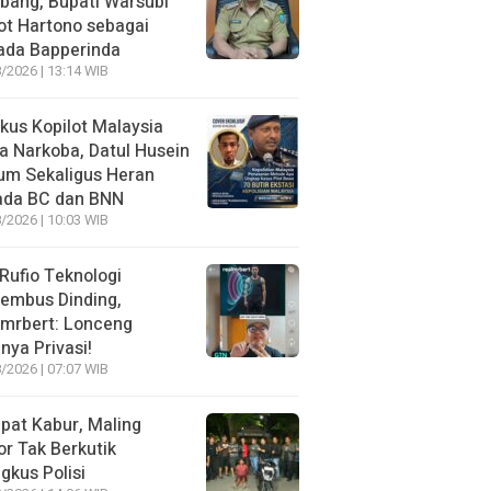
bang, Bupati Warsubi
t Hartono sebagai
ada Bapperinda
/2026 | 13:14 WIB
kus Kopilot Malaysia
 Narkoba, Datul Husein
um Sekaligus Heran
ada BC dan BNN
/2026 | 10:03 WIB
 Rufio Teknologi
embus Dinding,
lmrbert: Lonceng
nya Privasi!
/2026 | 07:07 WIB
pat Kabur, Maling
r Tak Berkutik
ngkus Polisi