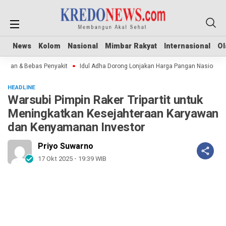
News
News
Kolom
Kolom
Nasional
Nasional
Mimbar Rakyat
Mimbar Rakyat
Internasional
Internasional
Ol
Ol
man & Bebas Penyakit
Idul Adha Dorong Lonjakan Harga Pangan Nasional
HEADLINE
Warsubi Pimpin Raker Tripartit untuk
Meningkatkan Kesejahteraan Karyawan
dan Kenyamanan Investor
Priyo Suwarno
17 Okt 2025 - 19:39 WIB