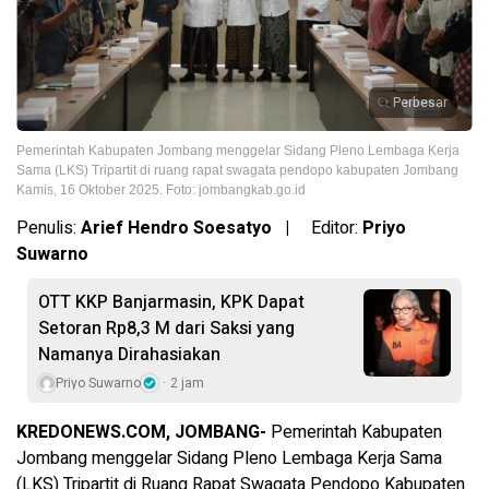
Perbesar
Pemerintah Kabupaten Jombang menggelar Sidang Pleno Lembaga Kerja
Sama (LKS) Tripartit di ruang rapat swagata pendopo kabupaten Jombang
Kamis, 16 Oktober 2025. Foto: jombangkab.go.id
Penulis:
Arief Hendro Soesatyo |
Editor:
Priyo
Suwarno
OTT KKP Banjarmasin, KPK Dapat
Setoran Rp8,3 M dari Saksi yang
Namanya Dirahasiakan
Priyo Suwarno
2 jam
KREDONEWS.COM, JOMBANG-
Pemerintah Kabupaten
Jombang menggelar Sidang Pleno Lembaga Kerja Sama
(LKS) Tripartit di Ruang Rapat Swagata Pendopo Kabupaten