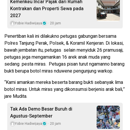
Kemenkeu Incar Pajak dari Rumah
Kontrakan dan Properti Sewa pada
2027
Yobie Hadiwijaya
20 jam
Penertiban kali ini dilakukno petugas gabungan bersama
Polres Tanjung Perak, Polsek, & Koramil Kenjeran. Di lokasi,
bawah jembatan itu, petugas selain menyiduk 26 pramusaji,
petugas jega mengamankan 16 arek anak muda yang
sedang pesta miras. Petugas pisan turut ngamanno barang
bukti berupa botol miras nduwene pengunjung warkop.
“Kami amankan mereka beserta barang bukti sebanyak lima
botol miras. Untuk miras yang dikonsumsi berjenis arak bali,”
jare Mudita.
Tak Ada Demo Besar Buruh di
Agustus-September
Yobie Hadiwijaya
20 jam