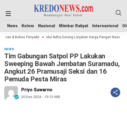
News
News
Kolom
Kolom
Nasional
Nasional
Mimbar Rakyat
Mimbar Rakyat
Internasional
Internasional
Ol
Ol
Aman & Bebas Penyakit
Idul Adha Dorong Lonjakan Harga Pangan Nasional
NEWS
Tim Gabungan Satpol PP Lakukan
Sweeping Bawah Jembatan Suramadu,
Angkut 26 Pramusaji Seksi dan 16
Pemuda Pesta Miras
Priyo Suwarno
30 Des 2024 - 19:13 WIB