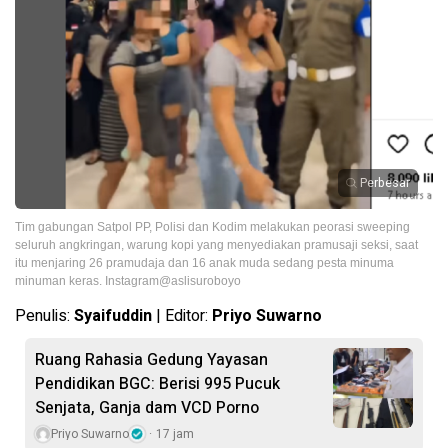
Perbesar
Tim gabungan Satpol PP, Polisi dan Kodim melakukan peorasi sweeping
seluruh angkringan, warung kopi yang menyediakan pramusaji seksi, saat
itu menjaring 26 pramudaja dan 16 anak muda sedang pesta minuma
minuman keras. Instagram@aslisuroboyo
Penulis:
Syaifuddin
| Editor:
Priyo Suwarno
Ruang Rahasia Gedung Yayasan
Pendidikan BGC: Berisi 995 Pucuk
Senjata, Ganja dam VCD Porno
Priyo Suwarno
17 jam