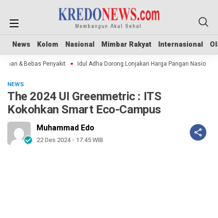
News
News
Kolom
Kolom
Nasional
Nasional
Mimbar Rakyat
Mimbar Rakyat
Internasional
Internasional
Ol
Ol
man & Bebas Penyakit
Idul Adha Dorong Lonjakan Harga Pangan Nasional
NEWS
The 2024 UI Greenmetric : ITS
Kokohkan Smart Eco-Campus
Muhammad Edo
22 Des 2024 - 17:45 WIB