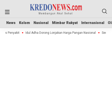
News
News
Kolom
Kolom
Nasional
Nasional
Mimbar Rakyat
Mimbar Rakyat
Internasional
Internasional
Ol
Ol
ebas Penyakit
Idul Adha Dorong Lonjakan Harga Pangan Nasional
Sertipi