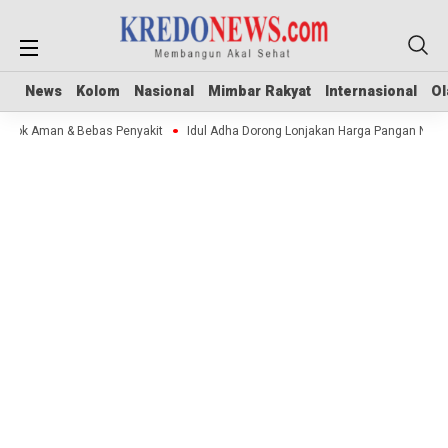
News
News
Kolom
Kolom
Nasional
Nasional
Mimbar Rakyat
Mimbar Rakyat
Internasional
Internasional
Ol
Ol
 Stok Aman & Bebas Penyakit
Idul Adha Dorong Lonjakan Harga Pangan Nasio