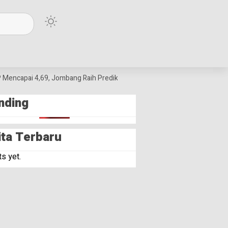
Mencapai 4,69, Jombang Raih Predikat Terbaik Jawa Timur dan Peringkat I
nding
ita Terbaru
s yet.