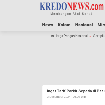
News
News
Kolom
Kolom
Nasional
Nasional
Mim
Mim
yakit
Idul Adha Dorong Lonjakan Harga Pangan Nasional
Sertipika
Ingat Tarif Parkir Sepeda di Pas
3 Desember 2024 - 01:08 WIB