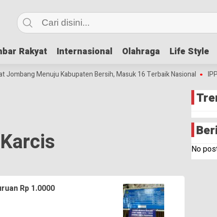
bar Rakyat
bar Rakyat
Internasional
Internasional
Olahraga
Olahraga
Life Style
Life Style
t Jombang Menuju Kabupaten Bersih, Masuk 16 Terbaik Nasional
IPP 
Tre
Ber
Karcis
No post
uruan Rp 1.0000