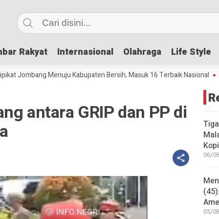
bar Rakyat
bar Rakyat
Internasional
Internasional
Olahraga
Olahraga
Life Style
Life Style
bang Menuju Kabupaten Bersih, Masuk 16 Terbaik Nasional
IPP Mencap
R
ang antara GRIP dan PP di
Tiga
a
Mala
Kopi
06/08
Mene
(45)
Amer
05/08