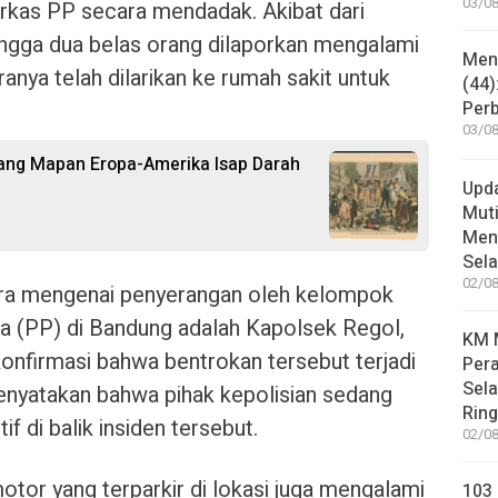
03/08
rkas PP secara mendadak. Akibat dari
ngga dua belas orang dilaporkan mengalami
Mene
ranya telah dilarikan ke rumah sakit untuk
(44)
Per
03/08
rang Mapan Eropa-Amerika Isap Darah
Upd
Muti
Meni
Sel
02/08
cara mengenai penyerangan oleh kelompok
 (PP) di Bandung adalah Kapolsek Regol,
KM M
onfirmasi bahwa bentrokan tersebut terjadi
Pera
Sel
enyatakan bahwa pihak kepolisian sedang
Rin
f di balik insiden tersebut.
02/08
motor yang terparkir di lokasi juga mengalami
103 