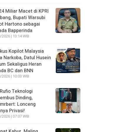
4 Miliar Macet di KPRI
bang, Bupati Warsubi
t Hartono sebagai
ada Bapperinda
/2026 | 13:14 WIB
kus Kopilot Malaysia
 Narkoba, Datul Husein
um Sekaligus Heran
ada BC dan BNN
/2026 | 10:03 WIB
 Rufio Teknologi
embus Dinding,
lmrbert: Lonceng
nya Privasi!
/2026 | 07:07 WIB
pat Kabur, Maling