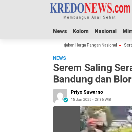
News
News
Kolom
Kolom
Nasional
Nasional
Mim
Mim
Idul Adha Dorong Lonjakan Harga Pangan Nasional
Sertipikat Jom
NEWS
Serem Saling Ser
Bandung dan Blor
Priyo Suwarno
15 Jan 2025 - 23:36 WIB