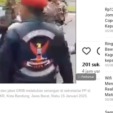
Rp12
Jom
Copo
Kep
05/08
Ring
Bawa
Kag
kep
05/08
Perbesar
Wifi
Men
Rea
n jaket GRIB melakukan serangan di sekretariat PP di
Mati
KR, Kota Bandung, Jawa Barat, Rabu 15 Januari 2025.
05/08
Sem