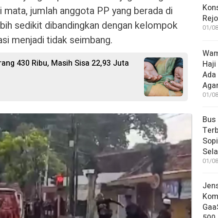
Kon
i mata, jumlah anggota PP yang berada di
Rej
ebih sedikit dibandingkan dengan kelompok
01/08
si menjadi tidak seimbang.
Wame
ang 430 Ribu, Masih Sisa 22,93 Juta
Haji
Ada
Aga
01/08
Bus
Terb
Sop
Sel
01/08
Jen
Komp
GaaS