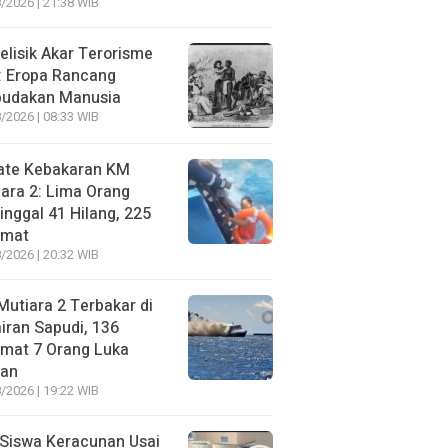
/2026 | 21:38 WIB
lisik Akar Terorisme
: Eropa Rancang
budakan Manusia
/2026 | 08:33 WIB
ate Kebakaran KM
ara 2: Lima Orang
nggal 41 Hilang, 225
amat
/2026 | 20:32 WIB
utiara 2 Terbakar di
iran Sapudi, 136
amat 7 Orang Luka
gan
/2026 | 19:22 WIB
Siswa Keracunan Usai