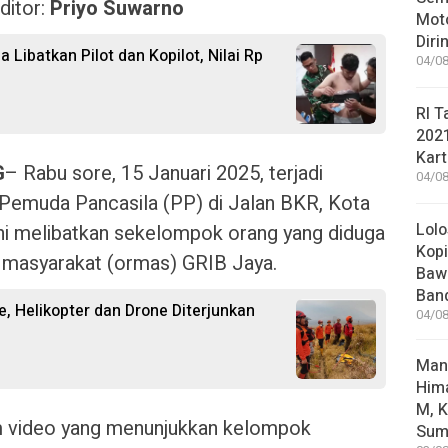
ditor:
Priyo Suwarno
Moto
Diri
 Libatkan Pilot dan Kopilot, Nilai Rp
04/08
RI T
202
Kart
G
– Rabu sore, 15 Januari 2025, terjadi
04/08
Pemuda Pancasila (PP) di Jalan BKR, Kota
Lolo
ini melibatkan sekelompok orang yang diduga
Kopi
 masyarakat (ormas) GRIB Jaya.
Bawa
Ban
, Helikopter dan Drone Diterjunkan
04/08
Man
Him
M, K
m video yang menunjukkan kelompok
Sum