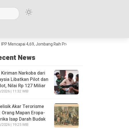
ai 4,69, Jombang Raih Predikat Terbaik Jawa Timur dan Peringkat III Na
ecent News
 Kiriman Narkoba dari
ysia Libatkan Pilot dan
lot, Nilai Rp 127 Miliar
/2026 | 11:32 WIB
lisik Akar Terorisme
: Orang Mapan Eropa-
ika Isap Darah Budak
/2026 | 19:25 WIB