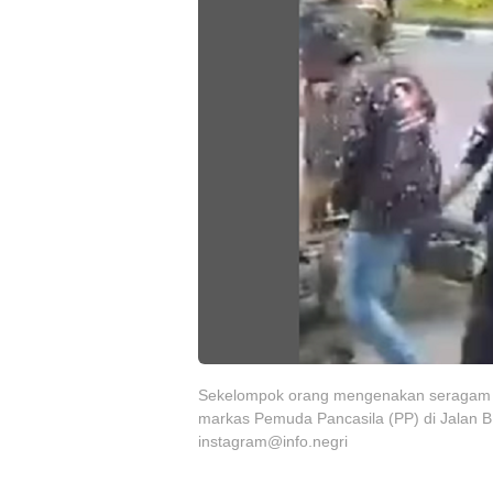
Sekelompok orang mengenakan seragam da
markas Pemuda Pancasila (PP) di Jalan B
instagram@info.negri