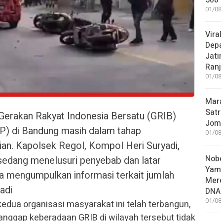
500 
01/08
Vira
Dep
Jati
Ranj
01/08
Mar
Satr
Gerakan Rakyat Indonesia Bersatu (GRIB)
Jom
P) di Bandung masih dalam tahap
01/08
sian. Kapolsek Regol, Kompol Heri Suryadi,
Nobe
sedang menelusuri penyebab dan latar
Yam
ta mengumpulkan informasi terkait jumlah
Mer
adi
DNA
01/08
edua organisasi masyarakat ini telah terbangun,
ggap keberadaan GRIB di wilayah tersebut tidak