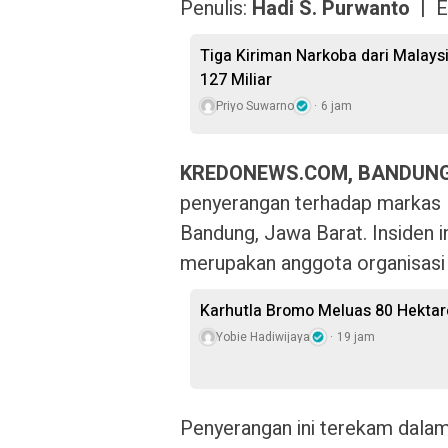
Penulis:
Hadi S. Purwanto |
E
Tiga Kiriman Narkoba dari Malaysia
127 Miliar
Priyo Suwarno
6 jam
KREDONEWS.COM, BANDUN
penyerangan terhadap markas 
Bandung, Jawa Barat. Insiden 
merupakan anggota organisasi
Karhutla Bromo Meluas 80 Hektare
Yobie Hadiwijaya
19 jam
Penyerangan ini terekam dala