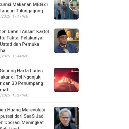
sumsi Makanan MBG di
otangan Tulungagung
/2026 | 17:47 WIB
n Dahnil Ansar: Kartel
 Itu Fakta, Pelakunya
 Ustad dan Pemuka
ma
/2026 | 16:44 WIB
 Gunung Harta Ludes
akar di Tol Nganjuk,
ir dan 30 Penumpang
amat!
/2026 | 15:27 WIB
sen Huang Merevolusi
utasi dari SaaS Jadi
: Operasi Meningkat