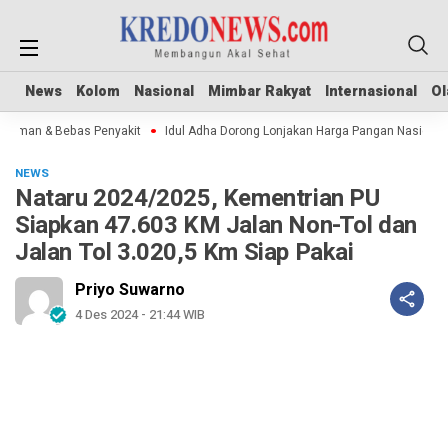
News
News
Kolom
Kolom
Nasional
Nasional
Mimbar Rakyat
Mimbar Rakyat
Internasional
Internasional
Ol
Ol
Aman & Bebas Penyakit
Idul Adha Dorong Lonjakan Harga Pangan Nasional
NEWS
Nataru 2024/2025, Kementrian PU
Siapkan 47.603 KM Jalan Non-Tol dan
Jalan Tol 3.020,5 Km Siap Pakai
Priyo Suwarno
4 Des 2024 - 21:44 WIB