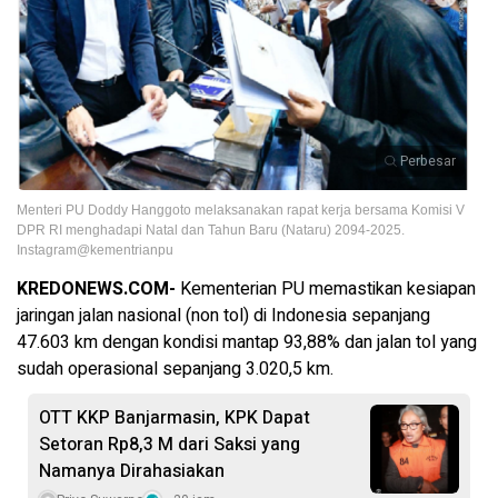
Perbesar
Menteri PU Doddy Hanggoto melaksanakan rapat kerja bersama Komisi V
DPR RI menghadapi Natal dan Tahun Baru (Nataru) 2094-2025.
Instagram@kementrianpu
KREDONEWS.COM-
Kementerian PU memastikan kesiapan
jaringan jalan nasional (non tol) di Indonesia sepanjang
47.603 km dengan kondisi mantap 93,88% dan jalan tol yang
sudah operasional sepanjang 3.020,5 km.
OTT KKP Banjarmasin, KPK Dapat
Setoran Rp8,3 M dari Saksi yang
Namanya Dirahasiakan