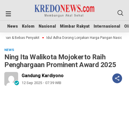
News
News
Kolom
Kolom
Nasional
Nasional
Mimbar Rakyat
Mimbar Rakyat
Internasional
Internasional
Ol
Ol
man & Bebas Penyakit
Idul Adha Dorong Lonjakan Harga Pangan Nasional
NEWS
Ning Ita Walikota Mojokerto Raih
Penghargaan Prominent Award 2025
Gandung Kardiyono
12 Sep 2025 - 07:39 WIB