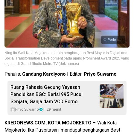
Perbesar
Ning Ita Wali Kota Mojokerto meraih penghargaan Best Mayor in Digital and
Social Transformation Development pada ajang Prominent Award 2025 yang
digelar di Grand Studio Metro TV (dok.humas)
Penulis:
Gandung Kardiyono
| Editor:
Priyo Suwarno
Ruang Rahasia Gedung Yayasan
Pendidikan BGC: Berisi 995 Pucul
Senjata, Ganja dam VCD Porno
Priyo Suwarno
29 menit
KREDONEWS.COM, KOTA MOJOKERTO
– Wali Kota
Mojokerto, Ika Puspitasari, mendapat penghargaan Best