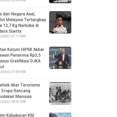
/2026 | 09:04 WIB
s dari Negara Asal,
lot Malaysia Tertangkap
 12,7 Kg Narkoba di
dara Soetta
/2026 | 07:17 WIB
tan Ketum HIPMI Akbar
awan Penerima Rp3,5
asus Gratifikasi DJKA
ut
/2026 | 21:38 WIB
lisik Akar Terorisme
: Eropa Rancang
budakan Manusia
/2026 | 08:33 WIB
ate Kebakaran KM