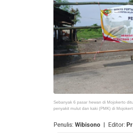
Sebanyak 6 pasar hewan di Mojokerto di
penyakit mulut dan kaki (PMK) di Mojoker
Penulis:
Wibisono |
Editor:
Pr