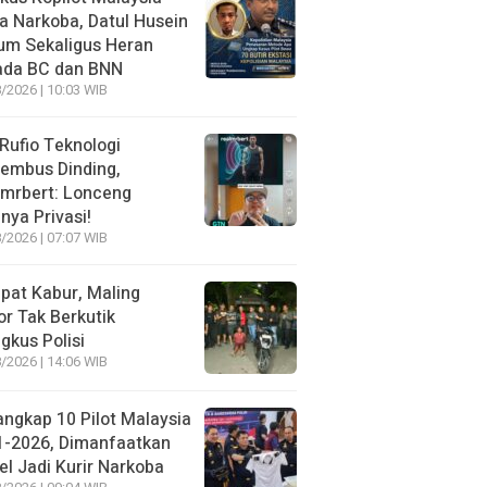
 Narkoba, Datul Husein
um Sekaligus Heran
ada BC dan BNN
/2026 | 10:03 WIB
 Rufio Teknologi
embus Dinding,
lmrbert: Lonceng
nya Privasi!
/2026 | 07:07 WIB
pat Kabur, Maling
r Tak Berkutik
ngkus Polisi
/2026 | 14:06 WIB
angkap 10 Pilot Malaysia
1-2026, Dimanfaatkan
el Jadi Kurir Narkoba