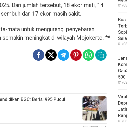
Aga
25. Dari jumlah tersebut, 18 ekor mati, 14
01/08
 sembuh dan 17 ekor masih sakit.
Bus
Terb
ata-mata untuk mengurangi penyebaran
Sop
 semakin meningkat di wilayah Mojokerto. **
Sel
01/08
Jen
Komp
GaaS
500 
01/08
Vira
ndidikan BGC: Berisi 995 Pucul
Dep
Jati
Ranj
01/08