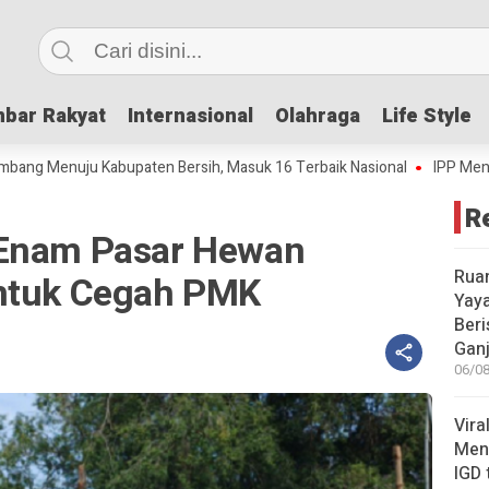
bar Rakyat
bar Rakyat
Internasional
Internasional
Olahraga
Olahraga
Life Style
Life Style
enuju Kabupaten Bersih, Masuk 16 Terbaik Nasional
IPP Mencapai 4,6
R
 Enam Pasar Hewan
Rua
untuk Cegah PMK
Yay
Beri
Gan
06/08
Vira
Meni
IGD