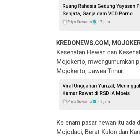
Ruang Rahasia Gedung Yayasan Pe
Senjata, Ganja dam VCD Porno
Priyo Suwarno
7 jam
KREDONEWS.COM, MOJOKE
Kesehatan Hewan dan Kesehat
Mojokerto, mwengumumkan pen
Mojokerto, Jawea Timur.
Viral Unggahan Yurizal, Meningga
Kamar Rawat di RSD IA Moeis
Priyo Suwarno
9 jam
Ke enam pasar hewan itu ada d
Mojodadi, Berat Kulon dan Kar