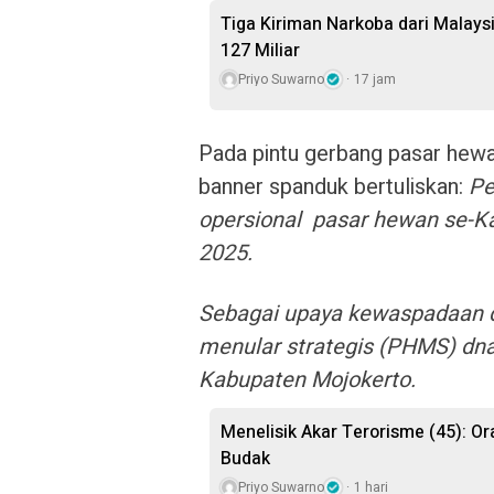
Tiga Kiriman Narkoba dari Malaysia
127 Miliar
Priyo Suwarno
17 jam
Pada pintu gerbang pasar hewa
banner spanduk bertuliskan:
Pe
opersional pasar hewan se-K
2025.
Sebagai upaya kewaspadaan d
menular strategis (PHMS) dn
Kabupaten Mojokerto.
Menelisik Akar Terorisme (45): O
Budak
Priyo Suwarno
1 hari