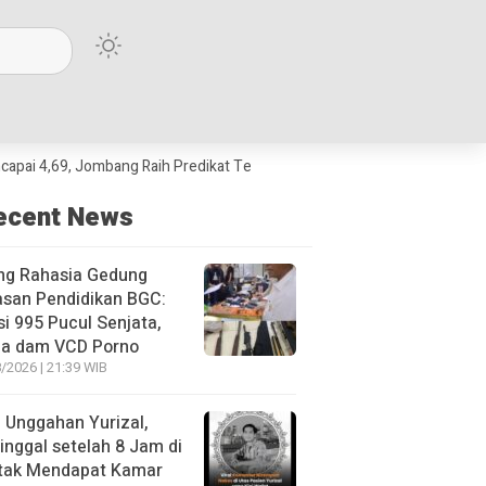
9, Jombang Raih Predikat Terbaik Jawa Timur dan Peringkat III Nasional
ecent News
ng Rahasia Gedung
asan Pendidikan BGC:
si 995 Pucul Senjata,
ja dam VCD Porno
/2026 | 21:39 WIB
l Unggahan Yurizal,
nggal setelah 8 Jam di
 tak Mendapat Kamar