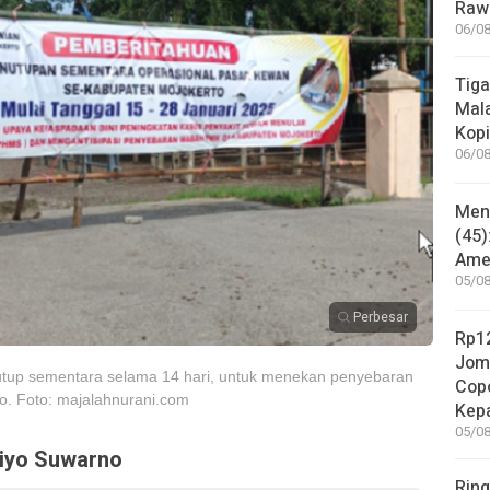
Rawa
06/08
Tiga
Mala
Kopi
06/08
Mene
(45)
Amer
05/08
Perbesar
Rp12
Jom
tutup sementara selama 14 hari, untuk menekan penyebaran
Copo
to. Foto: majalahnurani.com
Kep
05/08
iyo Suwarno
Ring