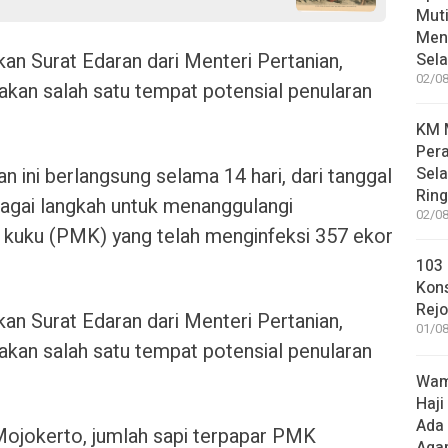
Muti
Meni
kan Surat Edaran dari Menteri Pertanian,
Sel
02/08
kan salah satu tempat potensial penularan
KM M
Pera
 ini berlangsung selama 14 hari, dari tanggal
Sel
Rin
bagai langkah untuk menanggulangi
02/08
 kuku (PMK) yang telah menginfeksi 357 ekor
103 
Kon
Rej
kan Surat Edaran dari Menteri Pertanian,
01/08
kan salah satu tempat potensial penularan
Wame
Haji
Ada
Mojokerto, jumlah sapi terpapar PMK