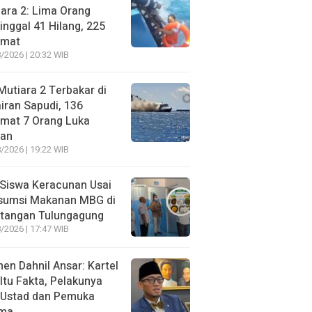
ara 2: Lima Orang
nggal 41 Hilang, 225
amat
/2026 | 20:32 WIB
utiara 2 Terbakar di
iran Sapudi, 136
amat 7 Orang Luka
gan
/2026 | 19:22 WIB
Siswa Keracunan Usai
sumsi Makanan MBG di
otangan Tulungagung
/2026 | 17:47 WIB
n Dahnil Ansar: Kartel
 Itu Fakta, Pelakunya
 Ustad dan Pemuka