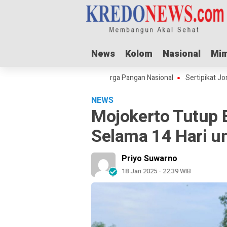
News
News
Kolom
Kolom
Nasional
Nasional
Mim
Mim
l Adha Dorong Lonjakan Harga Pangan Nasional
Sertipikat Jombang M
NEWS
Mojokerto Tutup
Selama 14 Hari 
Priyo Suwarno
18 Jan 2025 - 22:39 WIB