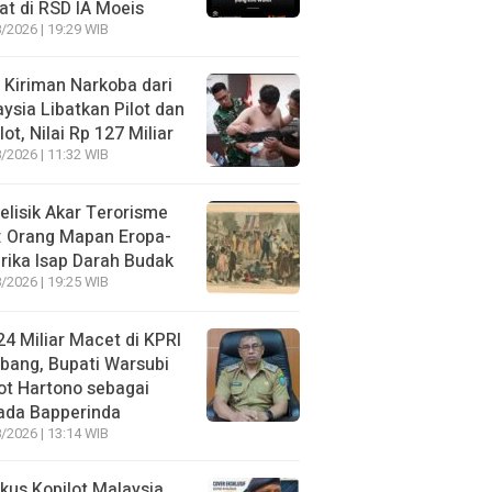
t di RSD IA Moeis
/2026 | 19:29 WIB
 Kiriman Narkoba dari
ysia Libatkan Pilot dan
lot, Nilai Rp 127 Miliar
/2026 | 11:32 WIB
lisik Akar Terorisme
: Orang Mapan Eropa-
ika Isap Darah Budak
/2026 | 19:25 WIB
4 Miliar Macet di KPRI
bang, Bupati Warsubi
t Hartono sebagai
ada Bapperinda
/2026 | 13:14 WIB
kus Kopilot Malaysia