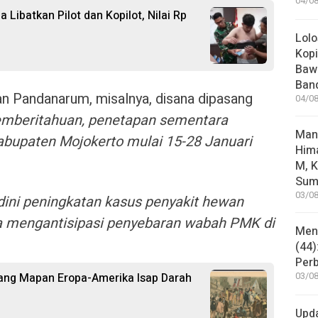
04/08
 Libatkan Pilot dan Kopilot, Nilai Rp
Lolo
Kopi
Bawa
Ban
n Pandanarum, misalnya, disana dipasang
04/08
mberitahuan, penetapan sementara
Man
abupaten Mojokerto mulai 15-28 Januari
Him
M, K
Sum
03/08
ini peningkatan kasus penyakit hewan
a mengantisipasi penyebaran wabah PMK di
Mene
(44)
Per
rang Mapan Eropa-Amerika Isap Darah
03/08
Upd