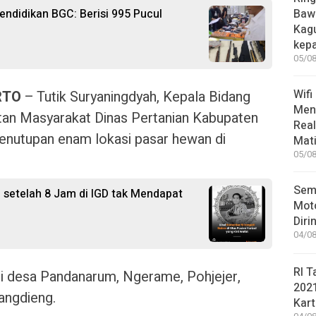
ndidikan BGC: Berisi 995 Pucul
Bawa
Kag
kep
05/08
Wifi
RTO
– Tutik Suryaningdyah, Kepala Bidang
Men
an Masyarakat Dinas Pertanian Kabupaten
Rea
utupan enam lokasi pasar hewan di
Mati
05/08
Sem
l setelah 8 Jam di IGD tak Mendapat
Moto
Diri
04/08
RI T
i desa Pandanarum, Ngerame, Pohjejer,
202
angdieng.
Kart