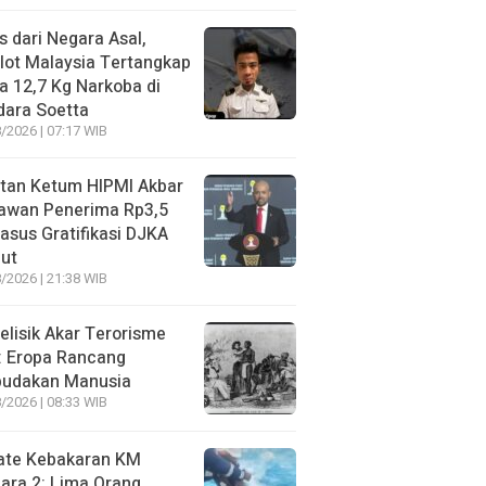
s dari Negara Asal,
lot Malaysia Tertangkap
 12,7 Kg Narkoba di
dara Soetta
/2026 | 07:17 WIB
tan Ketum HIPMI Akbar
awan Penerima Rp3,5
asus Gratifikasi DJKA
ut
/2026 | 21:38 WIB
lisik Akar Terorisme
: Eropa Rancang
budakan Manusia
/2026 | 08:33 WIB
ate Kebakaran KM
ara 2: Lima Orang