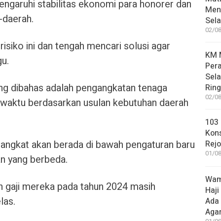
ngaruhi stabilitas ekonomi para honorer dan
Meni
-daerah.
Sel
02/08
siko ini dan tengah mencari solusi agar
KM M
gu.
Pera
Sel
ang dibahas adalah pengangkatan tenaga
Rin
02/08
 waktu berdasarkan usulan kebutuhan daerah
103 
Kon
angkat akan berada di bawah pengaturan baru
Rej
01/08
 yang berbeda.
Wame
 gaji mereka pada tahun 2024 masih
Haji
las.
Ada
Aga