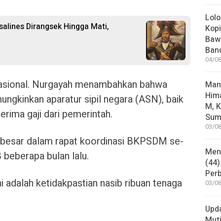
Lolo
salines Dirangsek Hingga Mati,
Kopi
Bawa
Ban
04/08
 nasional. Nurgayah menambahkan bahwa
Man
Him
ngkinkan aparatur sipil negara (ASN), baik
M, K
ima gaji dari pemerintah.
Sum
03/08
an besar dalam rapat koordinasi BKPSDM se-
Mene
beberapa bulan lalu.
(44)
Per
i adalah ketidakpastian nasib ribuan tenaga
03/08
Upd
Muti