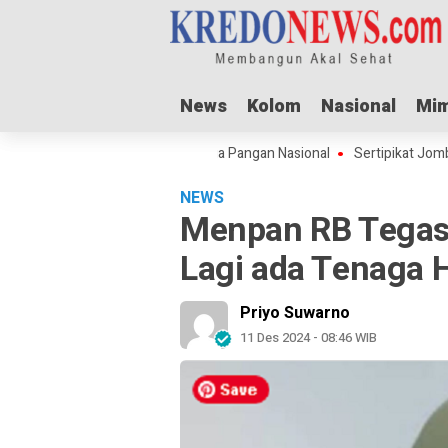
News
News
Kolom
Kolom
Nasional
Nasional
Mim
Mim
Adha Dorong Lonjakan Harga Pangan Nasional
Sertipikat Jombang Menu
NEWS
Menpan RB Tegas:
Lagi ada Tenaga 
Priyo Suwarno
11 Des 2024 - 08:46 WIB