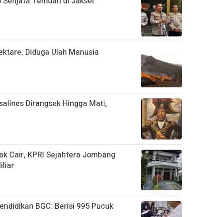
6 Senjata Temuan di Jaksel
ktare, Diduga Ulah Manusia
salines Dirangsek Hingga Mati,
ak Cair, KPRI Sejahtera Jombang
liar
ndidikan BGC: Berisi 995 Pucuk