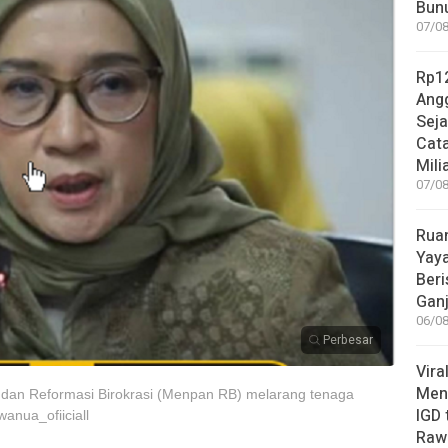
Bunu
07/08
Rp12
Angg
Sej
Cata
Mili
07/08
Rua
Yay
Beri
Gan
06/08
Perbesar
Vira
Meni
dan Reformasi Birokrasi (Menpan RB) melarang tenaga
IGD
nua_ofiiciall
Rawa