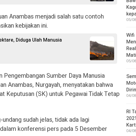
Bawa
Kag
kep
an Anambas menjadi salah satu contoh
05/08
ikan kebijakan ini.
Wifi
ktare, Diduga Ulah Manusia
Men
Rea
Mati
05/08
an Pengembangan Sumber Daya Manusia
Sem
Moto
an Anambas, Nurgayah, menyatakan bahwa
Diri
urat Keputusan (SK) untuk Pegawai Tidak Tetap
04/08
RI T
202
ndang sudah jelas, tidak ada lagi
Kart
 dalam konferensi pers pada 5 Desember
04/08