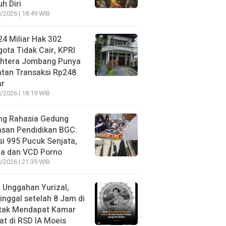
h Diri
/2026 | 18:49 WIB
4 Miliar Hak 302
ota Tidak Cair, KPRI
ahtera Jombang Punya
tan Transaksi Rp248
ar
/2026 | 18:19 WIB
ng Rahasia Gedung
asan Pendidikan BGC:
si 995 Pucuk Senjata,
ja dan VCD Porno
/2026 | 21:39 WIB
l Unggahan Yurizal,
nggal setelah 8 Jam di
 tak Mendapat Kamar
t di RSD IA Moeis