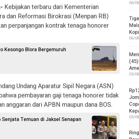
06/08
-
Kebijakan terbaru dari Kementerian
a dan Reformasi Birokrasi (Menpan RB)
Tiga
n perpanjangan kontrak tenaga honorer
Mala
Kopi
06/08
ro Kesongo Blora Bergemuruh
Mene
(45)
Amer
05/08
ndang Undang Aparatur Sipil Negara (ASN)
Rp12
bahwa pembayaran gaji tenaga honorer tidak
Jom
an anggaran dari APBN maupun dana BOS.
Copo
Kep
05/08
6 Senjata Temuan di Jaksel Senapan
Ring