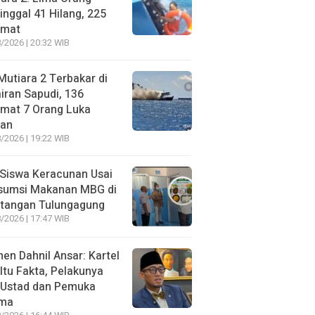
nggal 41 Hilang, 225
amat
/2026 | 20:32 WIB
utiara 2 Terbakar di
iran Sapudi, 136
amat 7 Orang Luka
gan
/2026 | 19:22 WIB
Siswa Keracunan Usai
sumsi Makanan MBG di
otangan Tulungagung
/2026 | 17:47 WIB
n Dahnil Ansar: Kartel
 Itu Fakta, Pelakunya
 Ustad dan Pemuka
ma