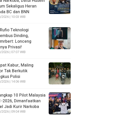
 Narkoba, Datul Husein
um Sekaligus Heran
ada BC dan BNN
/2026 | 10:03 WIB
 Rufio Teknologi
embus Dinding,
lmrbert: Lonceng
nya Privasi!
/2026 | 07:07 WIB
pat Kabur, Maling
r Tak Berkutik
ngkus Polisi
/2026 | 14:06 WIB
angkap 10 Pilot Malaysia
1-2026, Dimanfaatkan
el Jadi Kurir Narkoba
/2026 | 09:04 WIB