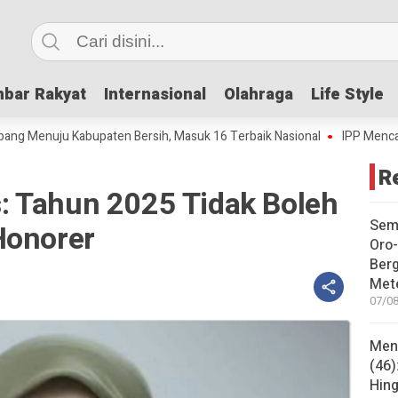
bar Rakyat
bar Rakyat
Internasional
Internasional
Olahraga
Olahraga
Life Style
Life Style
ju Kabupaten Bersih, Masuk 16 Terbaik Nasional
IPP Mencapai 4,69, 
R
 Tahun 2025 Tidak Boleh
Sem
Honorer
Oro-
Ber
Met
07/08
Mene
(46)
Hing