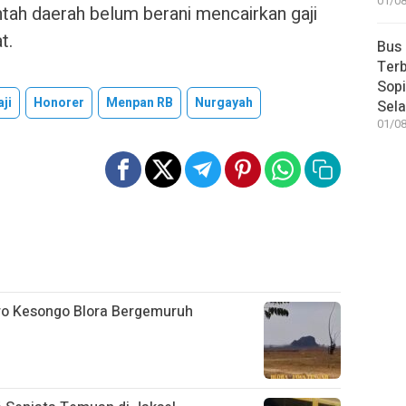
01/08
ntah daerah belum berani mencairkan gaji
t.
Bus
Terb
Sop
ji
Honorer
Menpan RB
Nurgayah
Sel
01/08
ro Kesongo Blora Bergemuruh