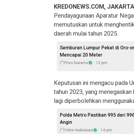
KREDONEWS.COM, JAKARTA
Pendayagunaan Aparatur Negar
memutuskan untuk menghentika
daerah mulai tahun 2025.
Semburan Lumpur Pekat di Oro-o
Mencapai 20 Meter
Priyo Suwarno
13 jam
Keputusan ini mengacu pada U
tahun 2023, yang menegaskan 
lagi diperbolehkan menggunak
Polda Metro Pastikan 995 dari 99
Angin
Yobie Hadiwijaya
14 jam