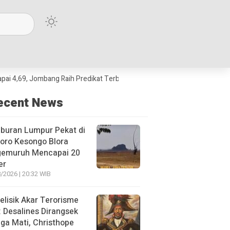
Jombang Raih Predikat Terbaik Jawa Timur dan Peringkat III Nasional
ecent News
buran Lumpur Pekat di
oro Kesongo Blora
gemuruh Mencapai 20
er
/2026 | 20:32 WIB
lisik Akar Terorisme
: Desalines Dirangsek
ga Mati, Christhope