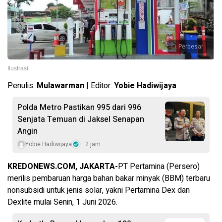
Perbesar
Ilustrasi
Penulis:
Mulawarman
| Editor:
Yobie Hadiwijaya
Polda Metro Pastikan 995 dari 996
Senjata Temuan di Jaksel Senapan
Angin
Yobie Hadiwijaya
2 jam
KREDONEWS.COM, JAKARTA-
PT Pertamina (Persero)
merilis pembaruan harga bahan bakar minyak (BBM) terbaru
nonsubsidi untuk jenis solar, yakni Pertamina Dex dan
Dexlite mulai Senin, 1 Juni 2026.