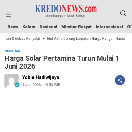
News
News
Kolom
Kolom
Nasional
Nasional
Mimbar Rakyat
Mimbar Rakyat
Internasional
Internasional
Ol
Ol
man & Bebas Penyakit
Idul Adha Dorong Lonjakan Harga Pangan Nasional
NASIONAL
Harga Solar Pertamina Turun Mulai 1
Juni 2026
Yobie Hadiwijaya
1 Jun 2026 - 19:53 WIB