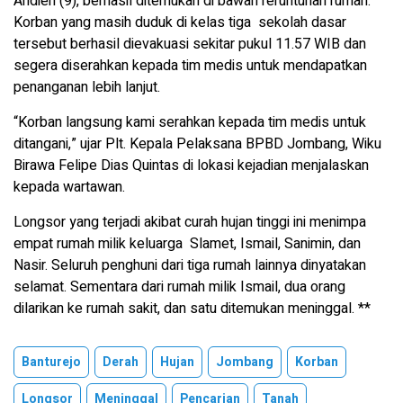
Andien (9), berhasil ditemukan di bawah reruntuhan rumah.
Korban yang masih duduk di kelas tiga sekolah dasar
tersebut berhasil dievakuasi sekitar pukul 11.57 WIB dan
segera diserahkan kepada tim medis untuk mendapatkan
penanganan lebih lanjut.
“Korban langsung kami serahkan kepada tim medis untuk
ditangani,” ujar Plt. Kepala Pelaksana BPBD Jombang, Wiku
Birawa Felipe Dias Quintas di lokasi kejadian menjalaskan
kepada wartawan.
Longsor yang terjadi akibat curah hujan tinggi ini menimpa
empat rumah milik keluarga Slamet, Ismail, Sanimin, dan
Nasir. Seluruh penghuni dari tiga rumah lainnya dinyatakan
selamat. Sementara dari rumah milik Ismail, dua orang
dilarikan ke rumah sakit, dan satu ditemukan meninggal. **
Banturejo
Derah
Hujan
Jombang
Korban
Longsor
Meninggal
Pencarian
Tanah