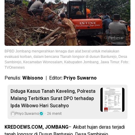
Perbesar
BPBD Jombang mengerahkan tenaga dan alat berat untuk melakukan
evakuasi korban, dalam bencana Ttanah longsor di dusun Banturejo, Desa
Sambirejo, Kecamatan Wonosalam, Kabupaten Jombang, Jawa Timur. Foto:
TVOnenews
Penulis:
Wibisono |
Editor
: Priyo Suwarno
Diduga Kasus Tanah Kaveling, Polresta
Malang Terbitkan Surat DPO terhadap
Ipda Wibowo Hari Sucahyo
Priyo Suwarno
26 menit
KREDOEWS.COM, JOMBANG
– Akibat hujan deras terjadi
tanah longsor di Dusun Banturejo, Desa Sambirejo,