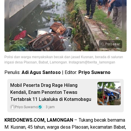
Perbesar
Polisi dan warga menyaksikan becak dan jasad Kusnan, berada di saluran
irigasi desa Plaosan, Babat, Lamongan. Instagram@berita_lamongan
Penulis:
Adi Agus Santoso
| Editor:
Priyo Suwarno
Mobil Peserta Drag Rage Hilang
Kendali, Enam Penonton Tewas
Tertabrak 11 Lukaluka di Kotamobagu
Priyo Suwarno
3 jam
KREDONEWS.COM, LAMONGAN
– Tukang becak bernama
M. Kusnan, 45 tahun, warga desa Plaosan, kecamatan Babat,