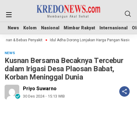
News
News
Kolom
Kolom
Nasional
Nasional
Mimbar Rakyat
Mimbar Rakyat
Internasional
Internasional
Ol
Ol
Aman & Bebas Penyakit
Idul Adha Dorong Lonjakan Harga Pangan Nasional
NEWS
Kusnan Bersama Becaknya Tercebur
dalam Irigasi Desa Plaosan Babat,
Korban Meninggal Dunia
Priyo Suwarno
30 Des 2024 - 15:13 WIB