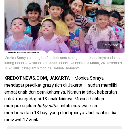
Perbesar
Monica Soraya sedang berfoto bersama sebagian anak-anaknya pada acara
iulang tahun ke 4 salah satu anak adopsinya bernama Mona, 24 November
2024 lalu. instagram@monica_soraya_haryanto
KREDOTNEWS.COM, JAKARTA
– Monica Soraya –
mendapat predikat grazy rich di Jakarta– sudah memiliki
empat anak dari pernikahannya. Namun ia tidak keberatan
untuk mengadopsi 13 anak lainnya. Monica bahkan
mempekerjakan
baby sitter
untuk merawat dan
membesarkan 13 bayi yang diadopsinya. Jadi saat ini dia
merawat 17 anak.