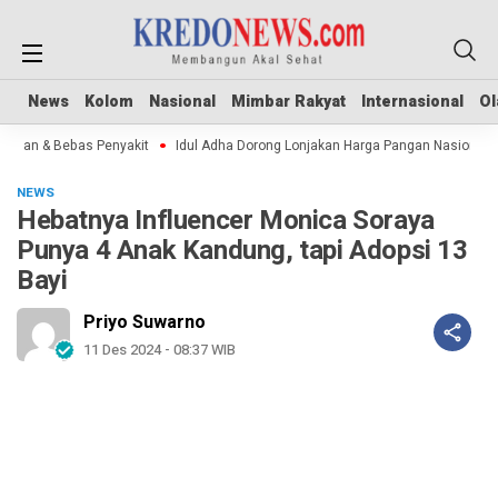
News
News
Kolom
Kolom
Nasional
Nasional
Mimbar Rakyat
Mimbar Rakyat
Internasional
Internasional
Ol
Ol
man & Bebas Penyakit
Idul Adha Dorong Lonjakan Harga Pangan Nasional
NEWS
Hebatnya Influencer Monica Soraya
Punya 4 Anak Kandung, tapi Adopsi 13
Bayi
Priyo Suwarno
11 Des 2024 - 08:37 WIB