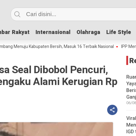
bar Rakyat
bar Rakyat
Internasional
Internasional
Olahraga
Olahraga
Life Style
Life Style
uju Kabupaten Bersih, Masuk 16 Terbaik Nasional
IPP Mencapai 4,69,
R
a Seal Dibobol Pencuri,
Rua
engaku Alami Kerugian Rp
Yay
Beri
Gan
06/08
Vira
Meni
IGD