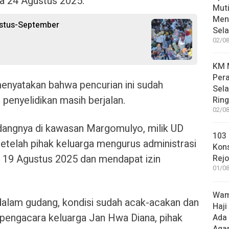
da 24 Agustus 2025.
Muti
Meni
ustus-September
Sel
02/08
KM M
Pera
nyatakan bahwa pencurian ini sudah
Sel
 penyelidikan masih berjalan.
Rin
02/08
angnya di kawasan Margomulyo, milik UD
103 
etelah pihak keluarga mengurus administrasi
Kon
19 Agustus 2025 dan mendapat izin
Rej
01/08
.
Wame
dalam gudang, kondisi sudah acak-acakan dan
Haji
 pengacara keluarga Jan Hwa Diana, pihak
Ada