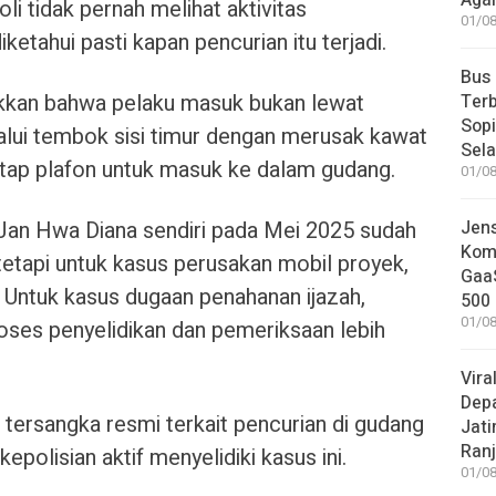
Aga
i tidak pernah melihat aktivitas
01/08
ketahui pasti kapan pencurian itu terjadi.
Bus
ukkan bahwa pelaku masuk bukan lewat
Terb
Sop
lui tembok sisi timur dengan merusak kawat
Sel
atap plafon untuk masuk ke dalam gudang.
01/08
Jen
Jan Hwa Diana sendiri pada Mei 2025 sudah
Komp
tetapi untuk kasus perusakan mobil proyek,
GaaS
 Untuk kasus dugaan penahanan ijazah,
500 
01/08
oses penyelidikan dan pemeriksaan lebih
Vira
Dep
a tersangka resmi terkait pencurian di gudang
Jati
Ranj
polisian aktif menyelidiki kasus ini.
01/08