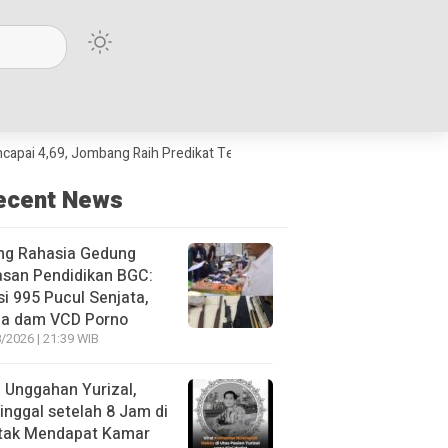
 Jombang Raih Predikat Terbaik Jawa Timur dan Peringkat III Nasional
ecent News
ng Rahasia Gedung
asan Pendidikan BGC:
si 995 Pucul Senjata,
ja dam VCD Porno
/2026 | 21:39 WIB
l Unggahan Yurizal,
nggal setelah 8 Jam di
 tak Mendapat Kamar