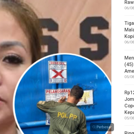
Rawa
06/08
Tiga
Mala
Kopi
06/08
Mene
(45)
Amer
05/08
Rp12
Jom
Copo
Kep
05/08
Perbesar
Ring