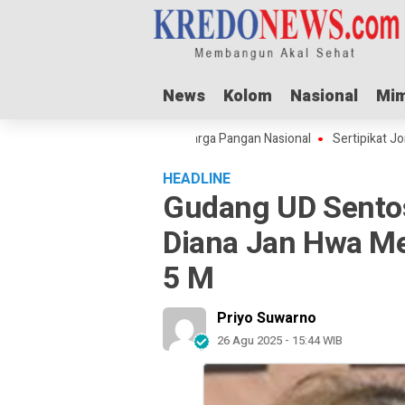
News
News
Kolom
Kolom
Nasional
Nasional
Mim
Mim
 Adha Dorong Lonjakan Harga Pangan Nasional
Sertipikat Jombang Men
HEADLINE
Gudang UD Sentos
Diana Jan Hwa M
5 M
Priyo Suwarno
26 Agu 2025 - 15:44 WIB