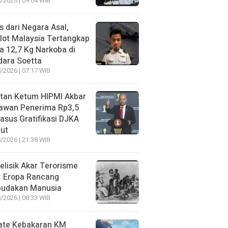
/2026 | 09:04 WIB
s dari Negara Asal,
lot Malaysia Tertangkap
 12,7 Kg Narkoba di
dara Soetta
/2026 | 07:17 WIB
tan Ketum HIPMI Akbar
awan Penerima Rp3,5
asus Gratifikasi DJKA
ut
/2026 | 21:38 WIB
lisik Akar Terorisme
: Eropa Rancang
budakan Manusia
/2026 | 08:33 WIB
ate Kebakaran KM