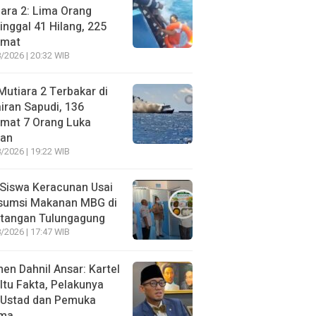
ara 2: Lima Orang
nggal 41 Hilang, 225
amat
/2026 | 20:32 WIB
utiara 2 Terbakar di
iran Sapudi, 136
amat 7 Orang Luka
gan
/2026 | 19:22 WIB
Siswa Keracunan Usai
sumsi Makanan MBG di
otangan Tulungagung
/2026 | 17:47 WIB
n Dahnil Ansar: Kartel
 Itu Fakta, Pelakunya
 Ustad dan Pemuka