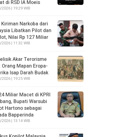
t di RSD IA Moeis
/2026 | 19:29 WIB
 Kiriman Narkoba dari
ysia Libatkan Pilot dan
lot, Nilai Rp 127 Miliar
/2026 | 11:32 WIB
lisik Akar Terorisme
: Orang Mapan Eropa-
ika Isap Darah Budak
/2026 | 19:25 WIB
4 Miliar Macet di KPRI
bang, Bupati Warsubi
t Hartono sebagai
ada Bapperinda
/2026 | 13:14 WIB
kus Kopilot Malaysia