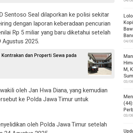
04/08
 Sentoso Seal dilaporkan ke polisi sekitar
Lolo
Kopi
eiring dengan laporan keberadaan pencurian
Bawa
ilai Rp 5 miliar yang baru diketahui setelah
Ban
9 Agustus 2025.
04/08
 Kontrakan dan Properti Sewa pada
Man
Him
M, K
Sum
03/08
iwakili oleh Jan Hwa Diana, yang kemudian
Mene
ersebut ke Polda Jawa Timur untuk
(44)
Per
03/08
enyelidikan oleh Polda Jawa Timur setelah
Upd