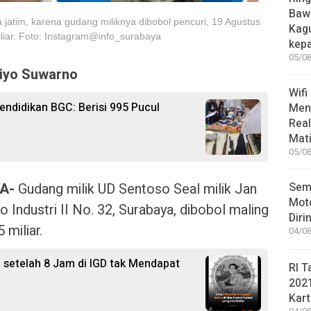
Bawa
 jatim, karena gudang miliknya dibobol pencuri, 19 Agustus
Kag
liar. Foto: Instagram@info_surabaya
kep
05/08
iyo Suwarno
Wifi
ndidikan BGC: Berisi 995 Pucul
Men
Rea
Mati
05/08
Sem
A-
Gudang milik UD Sentoso Seal milik Jan
Moto
Industri II No. 32, Surabaya, dibobol maling
Diri
miliar.
04/08
l setelah 8 Jam di IGD tak Mendapat
RI T
202
Kart