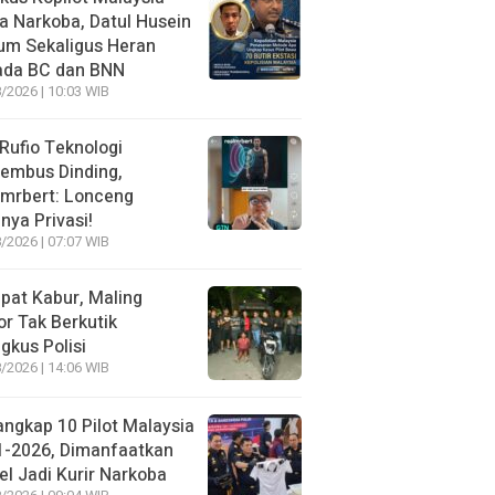
 Narkoba, Datul Husein
um Sekaligus Heran
ada BC dan BNN
/2026 | 10:03 WIB
 Rufio Teknologi
embus Dinding,
lmrbert: Lonceng
nya Privasi!
/2026 | 07:07 WIB
pat Kabur, Maling
r Tak Berkutik
ngkus Polisi
/2026 | 14:06 WIB
angkap 10 Pilot Malaysia
1-2026, Dimanfaatkan
el Jadi Kurir Narkoba