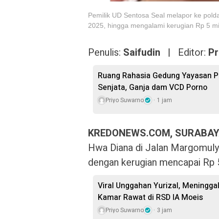
Pemilik UD Sentosa Seal melapor ke polda
2025, hingga mengalami kerugian Rp 5 mi
Penulis:
Saifudin |
Editor:
Pr
Ruang Rahasia Gedung Yayasan Pe
Senjata, Ganja dam VCD Porno
Priyo Suwarno
1 jam
KREDONEWS.COM, SURABAY
Hwa Diana di Jalan Margomulyo 
dengan kerugian mencapai Rp 5 
Viral Unggahan Yurizal, Meningga
Kamar Rawat di RSD IA Moeis
Priyo Suwarno
3 jam