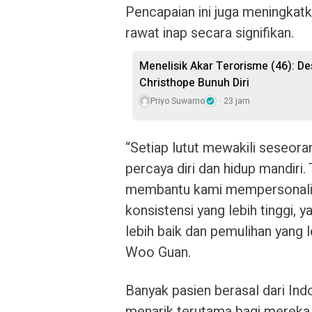
Pencapaian ini juga meningka
rawat inap secara signifikan.
Menelisik Akar Terorisme (46): De
Christhope Bunuh Diri
Priyo Suwarno
23 jam
“Setiap lutut mewakili seseo
percaya diri dan hidup mandiri
membantu kami mempersonalisa
konsistensi yang lebih tinggi, 
lebih baik dan pemulihan yang l
Woo Guan.
Banyak pasien berasal dari Indo
menarik terutama bagi mereka 