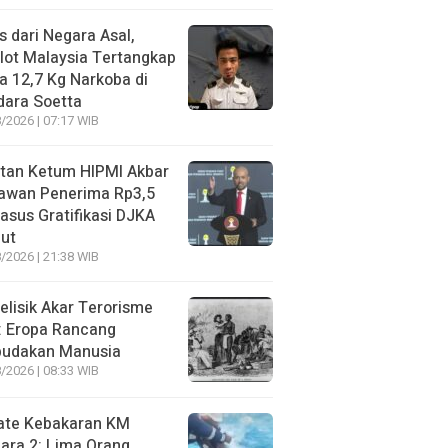
s dari Negara Asal,
lot Malaysia Tertangkap
 12,7 Kg Narkoba di
dara Soetta
/2026 | 07:17 WIB
tan Ketum HIPMI Akbar
awan Penerima Rp3,5
asus Gratifikasi DJKA
ut
/2026 | 21:38 WIB
lisik Akar Terorisme
: Eropa Rancang
budakan Manusia
/2026 | 08:33 WIB
ate Kebakaran KM
ara 2: Lima Orang