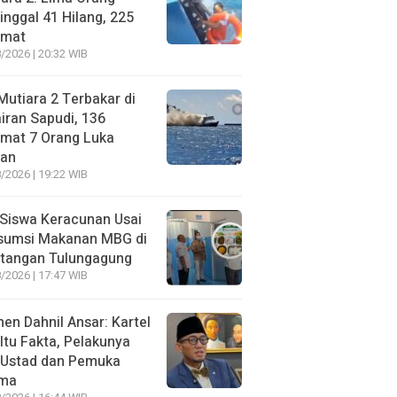
nggal 41 Hilang, 225
amat
/2026 | 20:32 WIB
utiara 2 Terbakar di
iran Sapudi, 136
amat 7 Orang Luka
gan
/2026 | 19:22 WIB
Siswa Keracunan Usai
sumsi Makanan MBG di
otangan Tulungagung
/2026 | 17:47 WIB
n Dahnil Ansar: Kartel
 Itu Fakta, Pelakunya
 Ustad dan Pemuka
ma