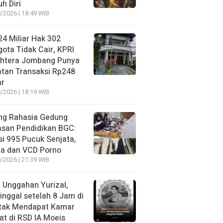
h Diri
/2026 | 18:49 WIB
4 Miliar Hak 302
ota Tidak Cair, KPRI
ahtera Jombang Punya
tan Transaksi Rp248
ar
/2026 | 18:19 WIB
ng Rahasia Gedung
asan Pendidikan BGC:
si 995 Pucuk Senjata,
ja dan VCD Porno
/2026 | 21:39 WIB
l Unggahan Yurizal,
nggal setelah 8 Jam di
 tak Mendapat Kamar
t di RSD IA Moeis