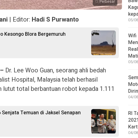
Bawa
Perbesar
Kag
kep
ani |
Editor:
Hadi S Purwanto
05/08
ro Kesongo Blora Bergemuruh
Wifi
Men
Rea
Mati
05/08
 –
Dr. Lee Woo Guan, seorang ahli bedah
Sem
ist Hospital, Malaysia telah berhasil
Moto
 lutut total berbantuan robot kepada 1.111
Diri
04/08
6 Senjata Temuan di Jaksel Senapan
RI T
202
Kart
04/08