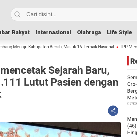
bar Rakyat
bar Rakyat
Internasional
Internasional
Olahraga
Olahraga
Life Style
Life Style
uju Kabupaten Bersih, Masuk 16 Terbaik Nasional
IPP Mencapai 4,69,
R
 mencetak Sejarah Baru,
Sem
1.111 Lutut Pasien dengan
Oro-
k
Ber
Met
07/08
Mene
(46)
Hing