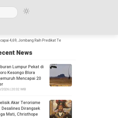
 Jombang Raih Predikat Terbaik Jawa Timur dan Peringkat III Nasional
ecent News
buran Lumpur Pekat di
oro Kesongo Blora
gemuruh Mencapai 20
er
/2026 | 20:32 WIB
lisik Akar Terorisme
: Desalines Dirangsek
ga Mati, Christhope