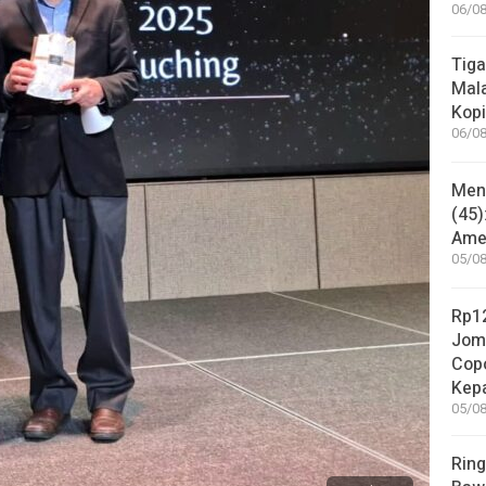
06/08
Tiga
Mala
Kopi
06/08
Mene
(45)
Amer
05/08
Rp12
Jom
Copo
Kep
05/08
Ring