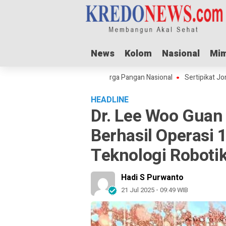
News
News
Kolom
Kolom
Nasional
Nasional
Mim
Mim
Adha Dorong Lonjakan Harga Pangan Nasional
Sertipikat Jombang Men
HEADLINE
Dr. Lee Woo Guan
Berhasil Operasi 
Teknologi Roboti
Hadi S Purwanto
21 Jul 2025 - 09:49 WIB