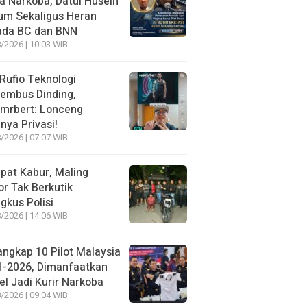
 Narkoba, Datul Husein
um Sekaligus Heran
ada BC dan BNN
/2026 | 10:03 WIB
 Rufio Teknologi
embus Dinding,
lmrbert: Lonceng
nya Privasi!
/2026 | 07:07 WIB
pat Kabur, Maling
r Tak Berkutik
ngkus Polisi
/2026 | 14:06 WIB
angkap 10 Pilot Malaysia
1-2026, Dimanfaatkan
el Jadi Kurir Narkoba
/2026 | 09:04 WIB