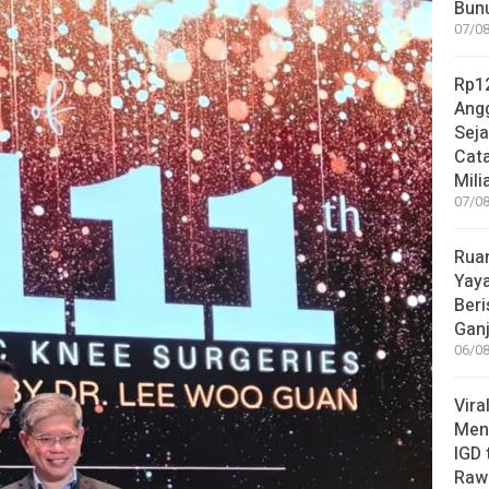
Bunu
07/08
Rp12
Angg
Sej
Cata
Mili
07/08
Rua
Yay
Beri
Gan
06/08
Vira
Meni
IGD
Rawa