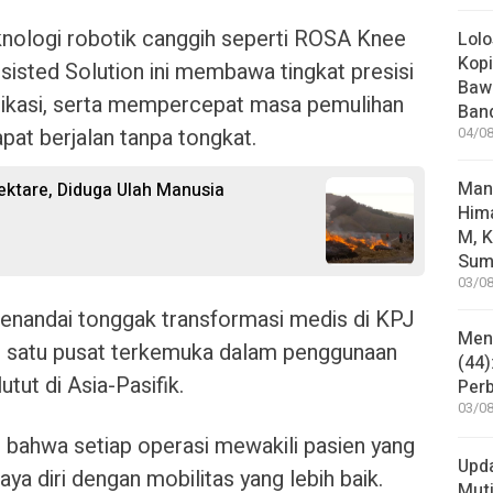
nologi robotik canggih seperti ROSA Knee
Lolo
Kopi
sted Solution ini membawa tingkat presisi
Bawa
plikasi, serta mempercepat masa pemulihan
Ban
pat berjalan tanpa tongkat.
04/08
Man
ktare, Diduga Ulah Manusia
Him
M, K
Sum
03/08
menandai tonggak transformasi medis di KPJ
Mene
ah satu pusat terkemuka dalam penggunaan
(44)
tut di Asia-Pasifik.
Per
03/08
bahwa setiap operasi mewakili pasien yang
Upd
ya diri dengan mobilitas yang lebih baik.
Muti