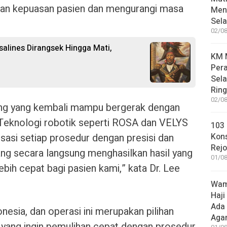
tkan kepuasan pasien dan mengurangi masa
Meni
Sel
02/08
salines Dirangsek Hingga Mati,
KM M
Pera
Sel
Rin
02/08
rang yang kembali mampu bergerak dengan
. Teknologi robotik seperti ROSA dan VELYS
103 
si setiap prosedur dengan presisi dan
Kon
Rej
yang secara langsung menghasilkan hasil yang
01/08
ebih cepat bagi pasien kami,” kata Dr. Lee
Wame
Haji
Ada
nesia, dan operasi ini merupakan pilihan
Aga
yang ingin pemulihan cepat dengan prosedur