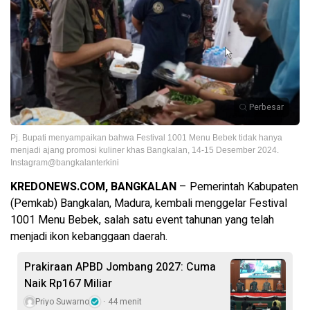
Perbesar
Pj. Bupati menyampaikan bahwa Festival 1001 Menu Bebek tidak hanya
menjadi ajang promosi kuliner khas Bangkalan, 14-15 Desember 2024.
Instagram@bangkalanterkini
KREDONEWS.COM, BANGKALAN
– Pemerintah Kabupaten
(Pemkab) Bangkalan, Madura, kembali menggelar Festival
1001 Menu Bebek, salah satu event tahunan yang telah
menjadi ikon kebanggaan daerah.
Prakiraan APBD Jombang 2027: Cuma
Naik Rp167 Miliar
Priyo Suwarno
44 menit