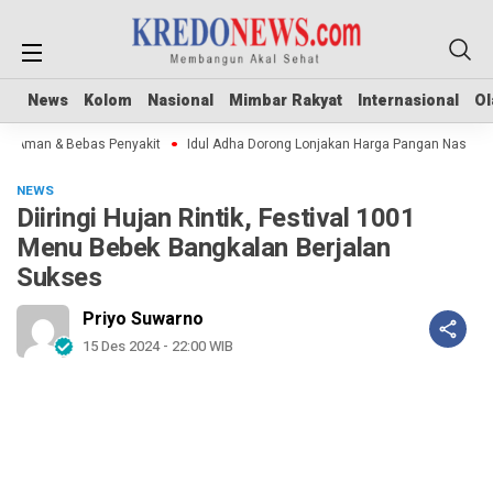
News
News
Kolom
Kolom
Nasional
Nasional
Mimbar Rakyat
Mimbar Rakyat
Internasional
Internasional
Ol
Ol
Aman & Bebas Penyakit
Idul Adha Dorong Lonjakan Harga Pangan Nasional
NEWS
Diiringi Hujan Rintik, Festival 1001
Menu Bebek Bangkalan Berjalan
Sukses
Priyo Suwarno
15 Des 2024 - 22:00 WIB