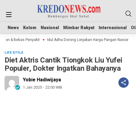
News
News
Kolom
Kolom
Nasional
Nasional
Mimbar Rakyat
Mimbar Rakyat
Internasional
Internasional
Ol
Ol
n & Bebas Penyakit
Idul Adha Dorong Lonjakan Harga Pangan Nasional
Se
LIFE STYLE
Diet Aktris Cantik Tiongkok Liu Yufei
Populer, Dokter Ingatkan Bahayanya
Yobie Hadiwijaya
1 Jan 2025 - 22:00 WIB