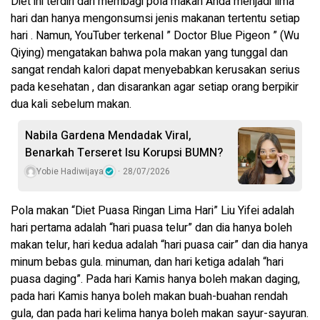
Diet ini terdiri dari membagi pola makan Anda menjadi lima
hari dan hanya mengonsumsi jenis makanan tertentu setiap
hari . Namun, YouTuber terkenal ” Doctor Blue Pigeon ” (Wu
Qiying) mengatakan bahwa pola makan yang tunggal dan
sangat rendah kalori dapat menyebabkan kerusakan serius
pada kesehatan , dan disarankan agar setiap orang berpikir
dua kali sebelum makan.
Nabila Gardena Mendadak Viral,
Benarkah Terseret Isu Korupsi BUMN?
Yobie Hadiwijaya
28/07/2026
Pola makan “Diet Puasa Ringan Lima Hari” Liu Yifei adalah
hari pertama adalah “hari puasa telur” dan dia hanya boleh
makan telur, hari kedua adalah “hari puasa cair” dan dia hanya
minum bebas gula. minuman, dan hari ketiga adalah “hari
puasa daging”. Pada hari Kamis hanya boleh makan daging,
pada hari Kamis hanya boleh makan buah-buahan rendah
gula, dan pada hari kelima hanya boleh makan sayur-sayuran.