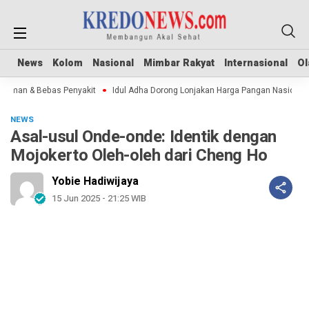
News
News
Kolom
Kolom
Nasional
Nasional
Mimbar Rakyat
Mimbar Rakyat
Internasional
Internasional
Ol
Ol
man & Bebas Penyakit
Idul Adha Dorong Lonjakan Harga Pangan Nasional
NEWS
Asal-usul Onde-onde: Identik dengan
Mojokerto Oleh-oleh dari Cheng Ho
Yobie Hadiwijaya
15 Jun 2025 - 21:25 WIB