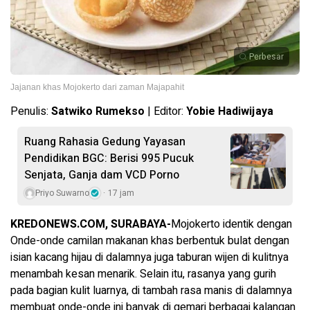
Perbesar
Jajanan khas Mojokerto dari zaman Majapahit
Penulis:
Satwiko Rumekso
| Editor:
Yobie Hadiwijaya
Ruang Rahasia Gedung Yayasan
Pendidikan BGC: Berisi 995 Pucuk
Senjata, Ganja dam VCD Porno
Priyo Suwarno
17 jam
KREDONEWS.COM, SURABAYA-
Mojokerto identik dengan
Onde-onde camilan makanan khas berbentuk bulat dengan
isian kacang hijau di dalamnya juga taburan wijen di kulitnya
menambah kesan menarik. Selain itu, rasanya yang gurih
pada bagian kulit luarnya, di tambah rasa manis di dalamnya
membuat onde-onde ini banyak di gemari berbagai kalangan