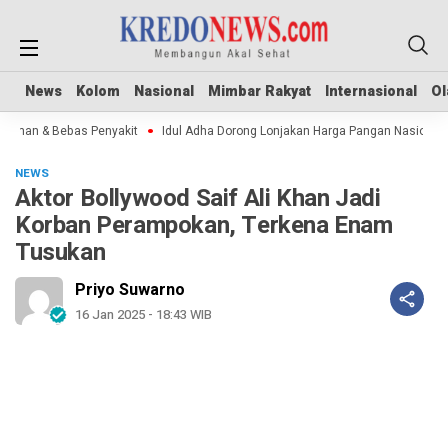
News
News
Kolom
Kolom
Nasional
Nasional
Mimbar Rakyat
Mimbar Rakyat
Internasional
Internasional
Ol
Ol
man & Bebas Penyakit
Idul Adha Dorong Lonjakan Harga Pangan Nasional
NEWS
Aktor Bollywood Saif Ali Khan Jadi
Korban Perampokan, Terkena Enam
Tusukan
Priyo Suwarno
16 Jan 2025 - 18:43 WIB