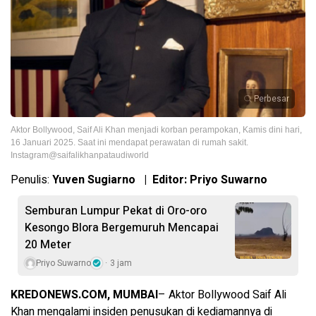
Perbesar
Aktor Bollywood, Saif Ali Khan menjadi korban perampokan, Kamis dini hari,
16 Januari 2025. Saat ini mendapat perawatan di rumah sakit.
Instagram@saifalikhanpataudiworld
Penulis:
Yuven Sugiarno | Editor: Priyo Suwarno
Semburan Lumpur Pekat di Oro-oro
Kesongo Blora Bergemuruh Mencapai
20 Meter
Priyo Suwarno
3 jam
KREDONEWS.COM, MUMBAI
– Aktor Bollywood Saif Ali
Khan mengalami insiden penusukan di kediamannya di