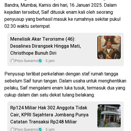
Bandra, Mumbai, Kamis dini hari, 16 Januari 2025. Dalam
kejadian tersebut, Saif ditusuk enam kali oleh seorang
penyusup yang berhasil masuk ke rumahnya sekitar pukul
02:30 waktu setempat.
Menelisik Akar Terorisme (46):
Desalines Dirangsek Hingga Mati,
Christhope Bunuh Diri
Priyo Suwarno
5 jam
Penyusup terlibat perkelahian dengan staf rumah tangga
sebelum Saif turun tangan. Dalam usaha untuk menghentikan
pelaku, Saif mengalami enam luka tusuk, termasuk dua yang
cukup dalam dan satu dekat tulang belakang.
Rp124 Miliar Hak 302 Anggota Tidak
Cair, KPRI Sejahtera Jombang Punya
Catatan Transaksi Rp248 Miliar
Priyo Suwarno
5 jam