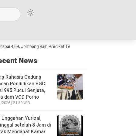
ombang Raih Predikat Terbaik Jawa Timur dan Peringkat III Nasional
ecent News
ng Rahasia Gedung
asan Pendidikan BGC:
si 995 Pucul Senjata,
ja dam VCD Porno
/2026 | 21:39 WIB
l Unggahan Yurizal,
nggal setelah 8 Jam di
 tak Mendapat Kamar