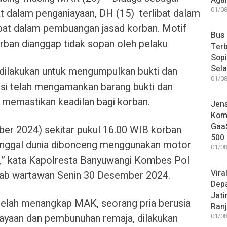
Aga
01/08
at dalam penganiayaan, DH (15) terlibat dalam
ibat dalam pembuangan jasad korban. Motif
Bus
rban dianggap tidak sopan oleh pelaku
Terb
Sop
Sel
h dilakukan untuk mengumpulkan bukti dan
01/08
lisi telah mengamankan barang bukti dan
k memastikan keadilan bagi korban.
Jen
Komp
GaaS
er 2024) sekitar pukul 16.00 WIB korban
500 
inggal dunia dibonceng menggunakan motor
01/08
ku,” kata Kapolresta Banyuwangi Kombes Pol
Vira
b wartawan Senin 30 Desember 2024.
Dep
Jati
telah menangkap MAK, seorang pria berusia
Ranj
niayaan dan pembunuhan remaja, dilakukan
01/08