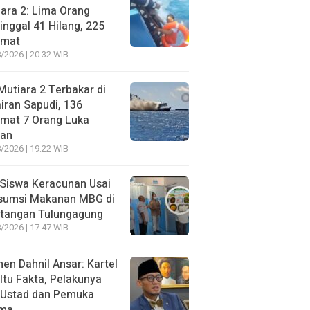
ara 2: Lima Orang
nggal 41 Hilang, 225
amat
/2026 | 20:32 WIB
utiara 2 Terbakar di
iran Sapudi, 136
amat 7 Orang Luka
gan
/2026 | 19:22 WIB
Siswa Keracunan Usai
sumsi Makanan MBG di
otangan Tulungagung
/2026 | 17:47 WIB
n Dahnil Ansar: Kartel
 Itu Fakta, Pelakunya
 Ustad dan Pemuka