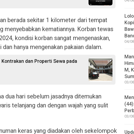
04/08
Lolo
n berada sekitar 1 kilometer dari tempat
Kopi
yang menyebabkan kematiannya. Korban tewas
Bawa
Ban
024, kondisi korban sangat mengenaskan,
04/08
ali dan hanya mengenakan pakaian dalam.
Man
 Kontrakan dan Properti Sewa pada
Him
M, K
Sum
03/08
ma dua hari sebelum jasadnya ditemukan
Mene
(44)
ris telanjang dan dengan wajah yang sulit
Per
03/08
minuman keras yang diadakan oleh sekelompok
Upd