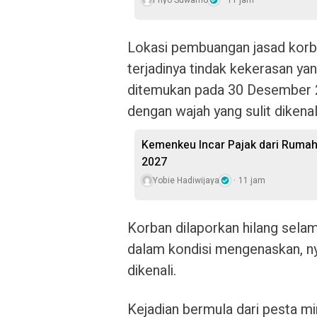
Priyo Suwarno
11 jam
Lokasi pembuangan jasad korba
terjadinya tindak kekerasan 
ditemukan pada 30 Desember 2
dengan wajah yang sulit diken
Kemenkeu Incar Pajak dari Rumah
2027
Yobie Hadiwijaya
11 jam
Korban dilaporkan hilang sela
dalam kondisi mengenaskan, nya
dikenali.
Kejadian bermula dari pesta 