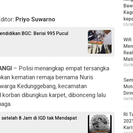
Bawa
Kag
ditor:
Priyo Suwarno
kep
05/08
ndidikan BGC: Berisi 995 Pucul
Wifi
Men
Rea
Mati
05/08
ANGI
– Polisi menangkap empat tersangka
kan kematian remaja bernama Nuris
Sem
MP warga Kedunggebang, kecamatan
Moto
Diri
 korban dibungkus karpet, dibonceng lalu
04/08
naga.
RI T
l setelah 8 Jam di IGD tak Mendapat
202
Kart