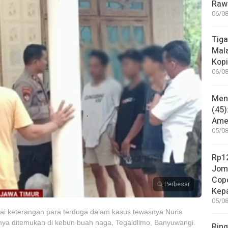
Rawa
06/08
Tiga
Mala
Kopi
06/08
Mene
(45)
Amer
05/08
Rp12
Jom
Copo
Perbesar
Kep
05/08
tai keterangan para terduga dalam kasus tewasnya Nuris
dnya ditemukan di kebun buah naga, Tegaldlimo, Banyuwangi.
Ring