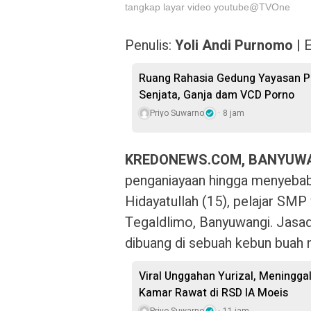
tangkap layar video youtube@TVOne
Penulis:
Yoli Andi Purnomo
| E
Ruang Rahasia Gedung Yayasan Pe
Senjata, Ganja dam VCD Porno
Priyo Suwarno
8 jam
KREDONEWS.COM, BANYUW
penganiayaan hingga menyebab
Hidayatullah (15), pelajar S
Tegaldlimo, Banyuwangi. Jasad
dibuang di sebuah kebun buah 
Viral Unggahan Yurizal, Meningga
Kamar Rawat di RSD IA Moeis