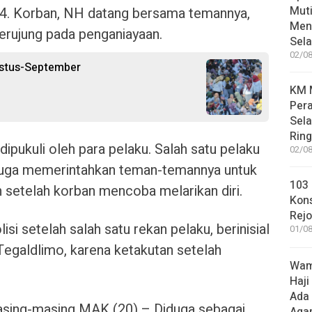
Muti
4. Korban, NH datang bersama temannya,
Meni
berujung pada penganiayaan.
Sel
02/08
ustus-September
KM M
Pera
Sel
Rin
dipukuli oleh para pelaku. Salah satu pelaku
02/08
iduga memerintahkan teman-temannya untuk
103 
setelah korban mencoba melarikan diri.
Kon
Rej
si setelah salah satu rekan pelaku, berinisial
01/08
egaldlimo, karena ketakutan setelah
Wame
Haji
Ada
sing-masing MAK (20) – Diduga sebagai