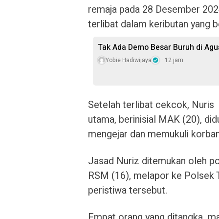
remaja pada 28 Desember 202
terlibat dalam keributan yang 
Tak Ada Demo Besar Buruh di Ag
Yobie Hadiwijaya
12 jam
Setelah terlibat cekcok, Nuris 
utama, berinisial MAK (20), d
mengejar dan memukuli korban 
Jasad Nuriz ditemukan oleh poli
RSM (16), melapor ke Polsek T
peristiwa tersebut.
Empat orang yang ditangka ma