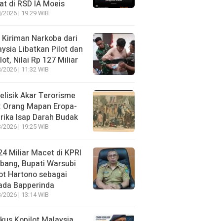
t di RSD IA Moeis
/2026 | 19:29 WIB
 Kiriman Narkoba dari
ysia Libatkan Pilot dan
lot, Nilai Rp 127 Miliar
/2026 | 11:32 WIB
lisik Akar Terorisme
: Orang Mapan Eropa-
ika Isap Darah Budak
/2026 | 19:25 WIB
4 Miliar Macet di KPRI
bang, Bupati Warsubi
t Hartono sebagai
ada Bapperinda
/2026 | 13:14 WIB
kus Kopilot Malaysia