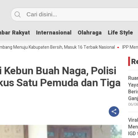
bar Rakyat
bar Rakyat
Internasional
Internasional
Olahraga
Olahraga
Life Style
Life Style
ju Kabupaten Bersih, Masuk 16 Terbaik Nasional
IPP Mencapai 4,69, J
R
 Kebun Buah Naga, Polisi
Rua
kus Satu Pemuda dan Tiga
Yay
Beri
Gan
06/08
Vira
Meni
IGD