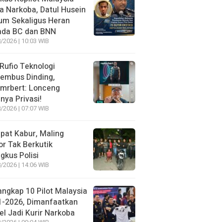
 Narkoba, Datul Husein
um Sekaligus Heran
ada BC dan BNN
/2026 | 10:03 WIB
 Rufio Teknologi
embus Dinding,
lmrbert: Lonceng
nya Privasi!
/2026 | 07:07 WIB
pat Kabur, Maling
r Tak Berkutik
ngkus Polisi
/2026 | 14:06 WIB
angkap 10 Pilot Malaysia
1-2026, Dimanfaatkan
el Jadi Kurir Narkoba