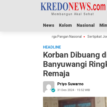
News
News
Kolom
Kolom
Nasional
Nasional
Mim
Mim
dha Dorong Lonjakan Harga Pangan Nasional
Sertipikat Jombang Menu
HEADLINE
Korban Dibuang di
Banyuwangi Ring
Remaja
Priyo Suwarno
31 Des 2024 - 15:52 WIB