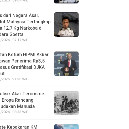
/2026 | 09:04 WIB
s dari Negara Asal,
lot Malaysia Tertangkap
 12,7 Kg Narkoba di
dara Soetta
/2026 | 07:17 WIB
tan Ketum HIPMI Akbar
awan Penerima Rp3,5
asus Gratifikasi DJKA
ut
/2026 | 21:38 WIB
lisik Akar Terorisme
: Eropa Rancang
budakan Manusia
/2026 | 08:33 WIB
ate Kebakaran KM